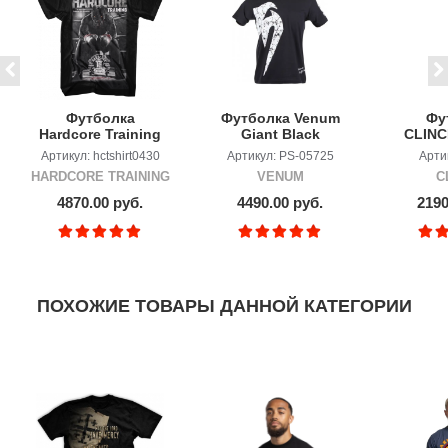
Футболка
Футболка Venum
Фу
Hardcore Training
Giant Black
CLINC
The Moment of
Артикул: hctshirt0430
Артикул: PS-05725
Арти
Truth new
HARDCORE TRAINING
VENUM
C
4870.00 руб.
4490.00 руб.
2190
ПОХОЖИЕ ТОВАРЫ ДАННОЙ КАТЕГОРИИ