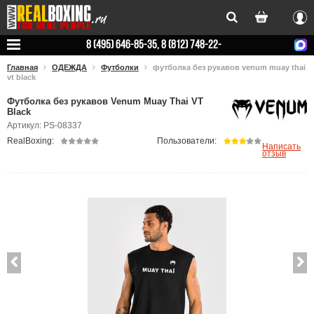
Вхо
8 (495) 646-85-35, 8 (812) 748-22-
78
Главная
ОДЕЖДА
Футболки
футболка без рукавов venum muay thai
vt black
Футболка без рукавов Venum Muay Thai VT
Black
Артикул: PS-08337
RealBoxing:
Пользователи:
Написать
отзыв