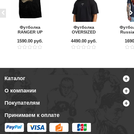
Футболка
Футболка
Футбол
RANGER UP
OVERSIZED
Russi
LORD HAVE
BOXRAW
тёмн
1590.00 руб.
4490.00 руб.
1690
MERCY
TUNERO LFG
Каталог
О компании
Покупателям
Принимаем к оплате