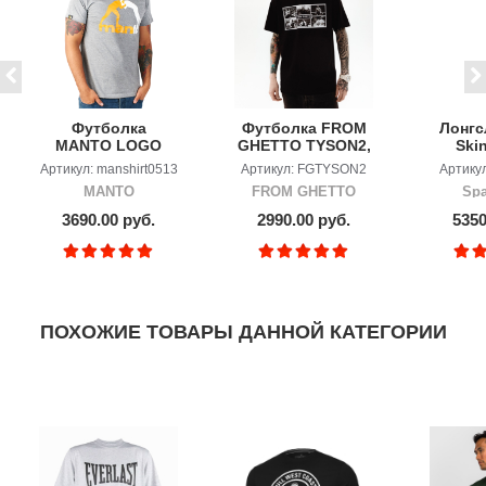
Футболка
Футболка FROM
Лонгс
MANTO LOGO
GHETTO TYSON2,
Ski
MELANGE
черный
Артикул: manshirt0513
Артикул: FGTYSON2
Артикул
MANTO
FROM GHETTO
Spa
3690.00 руб.
2990.00 руб.
5350
ПОХОЖИЕ ТОВАРЫ ДАННОЙ КАТЕГОРИИ