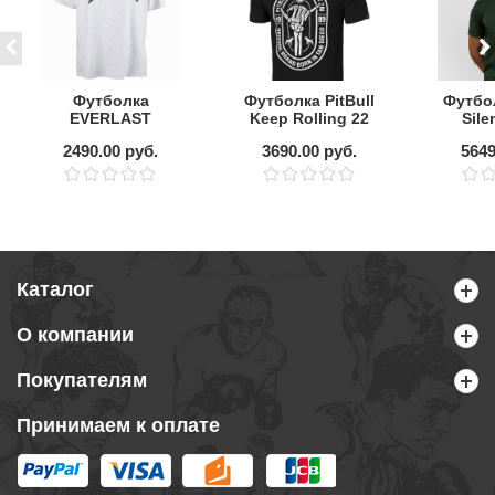
Футболка
Футболка PitBull
Футбо
EVERLAST
Keep Rolling 22
Sile
Essentials,
Black
Fore
2490.00 руб.
3690.00 руб.
5649
серый
Каталог
О компании
Покупателям
Принимаем к оплате