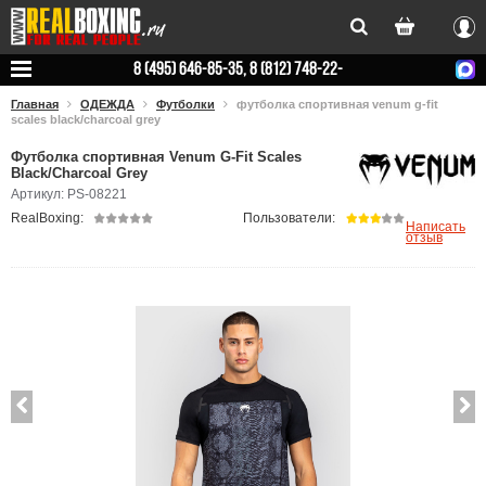
Вхо
8 (495) 646-85-35, 8 (812) 748-22-
78
Главная
ОДЕЖДА
Футболки
футболка спортивная venum g-fit
scales black/charcoal grey
Футболка спортивная Venum G-Fit Scales
Black/Charcoal Grey
Артикул: PS-08221
RealBoxing:
Пользователи:
Написать
отзыв