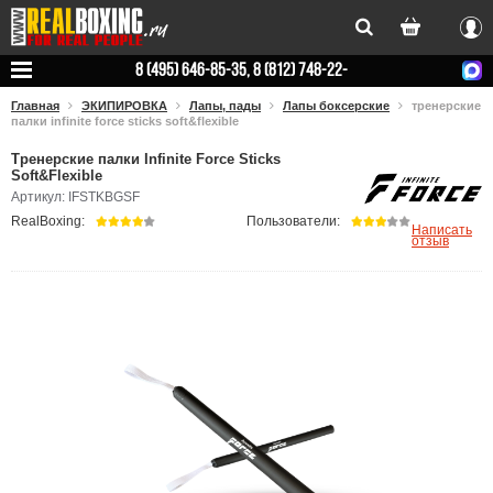
Вхо
8 (495) 646-85-35, 8 (812) 748-22-
78
Главная
ЭКИПИРОВКА
Лапы, пады
Лапы боксерские
тренерские
палки infinite force sticks soft&flexible
Тренерские палки Infinite Force Sticks
Soft&Flexible
Артикул: IFSTKBGSF
RealBoxing:
Пользователи:
Написать
отзыв