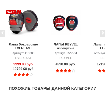
SALE
Лапы боксерские
ЛАПЫ REYVEL
Лапы т
EVERLAST
изогнутые
LE
MANTIS PUNCH
эргономические
CL
Артикул: 410000
Артикул: RVPPM
Артикул
MITTS
EVERLAST
REYVEL
LE
9999.00 руб.
4990.00 руб.
1219
12799.00 руб.
ПОХОЖИЕ ТОВАРЫ ДАННОЙ КАТЕГОРИИ