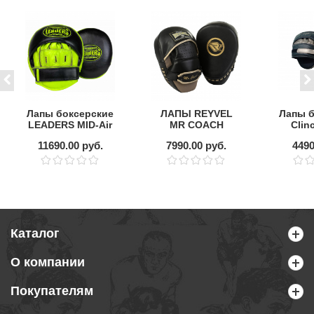
Лапы боксерские
ЛАПЫ REYVEL
Лапы б
LEADERS MID-Air
MR COACH
Clin
Abs
11690.00 руб.
7990.00 руб.
4490
ч
бро
Каталог
О компании
Покупателям