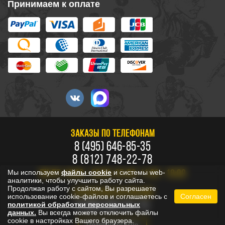
Принимаем к оплате
ЗАКАЗЫ ПО ТЕЛЕФОНАМ
8 (495) 646-85-35
8 (812) 748-22-78
Мы используем
файлы cookie
и системы web-
ПН-ПТ: 10:00 - 20:00, СБ-ВС: 11:00 - 18:00
аналитики, чтобы улучшить работу сайта.
Продолжая работу с сайтом, Вы разрешаете
БЕСПЛАТНО ПО РОССИИ
использование cookie-файлов и соглашаетесь с
Согласен
8 800 333-53-73
политикой обработки персональных
данных.
Вы всегда можете отключить файлы
cookie в настройках Вашего браузера.
Позвоните мне