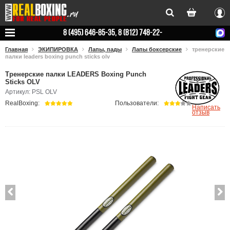
Вхо
8 (495) 646-85-35, 8 (812) 748-22-
78
Главная
ЭКИПИРОВКА
Лапы, пады
Лапы боксерские
тренерские
палки leaders boxing punch sticks olv
Тренерские палки LEADERS Boxing Punch
Sticks OLV
Артикул: PSL OLV
RealBoxing:
Пользователи:
Написать
отзыв