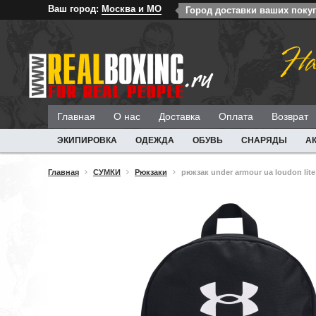
Ваш город:
Москва и МО
Город доставки ваших поку
На
Главная
О нас
Доставка
Оплата
Возврат
ЭКИПИРОВКА
ОДЕЖДА
ОБУВЬ
СНАРЯДЫ
А
Главная
СУМКИ
Рюкзаки
рюкзак under armour ua loudon lit