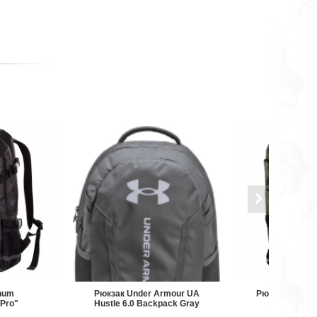
num
Рюкзак Under Armour UA
Рюкзак Venum 
 Pro"
Hustle 6.0 Backpack Gray
Xtreme Kha
ck/Black