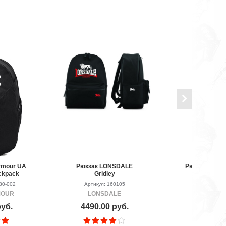
rmour UA
Рюкзак LONSDALE
Рюкзак Venum
ackpack
Gridley
Blac
80-002
Артикул: 160105
Артикул: P
MOUR
LONSDALE
VEN
руб.
4490.00 руб.
5790.00