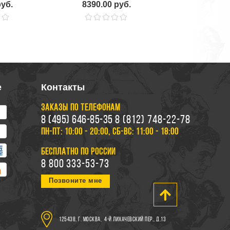
руб.
8390.00 руб.
14990.0
е
Контакты
ЗАКАЗЫ ПО ТЕЛЕФОНАМ
8 (495) 646-85-35
8 (812) 748-22-78
ПН-ПТ: 10:00 - 20:00, СБ-ВС: 11:00 - 18:00
БЕСПЛАТНО ПО РОССИИ
8 800 333-53-73
Позвоните мне
125438, г. Москва,
4-й Лихачевский пер., д.13