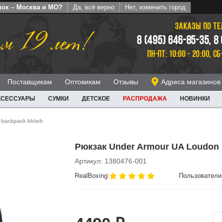
пок – Москва и МО?
Да, всё верно
Нет, изменить город
ЗАКАЗЫ ПО Т
м 19 лет!
8 (495) 646-85-35, 8
ПН-ПТ: 10:00 - 20:00, СБ
Поставщикам
Оптовикам
Отзывы
Адреса магазинов
КСЕССУАРЫ
СУМКИ
ДЕТСКОЕ
РАСПРОДАЖА
НОВИНКИ
e backpack bk/wh
Рюкзак Under Armour UA Loudon 
Артикул: 1380476-001
RealBoxing:
Пользователи