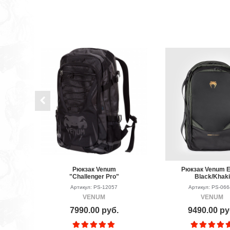
Рюкзак Venum
Рюкзак Venum E
"Challenger Pro"
Black/Khaki
Backpack - Black/Black
Артикул: PS-12057
Артикул: PS-06
VENUM
VENUM
7990.00 руб.
9490.00 ру