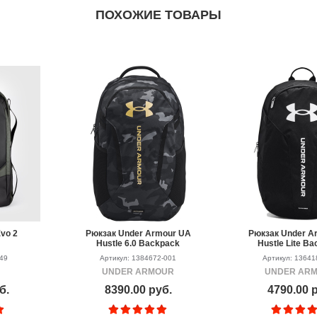
ПОХОЖИЕ ТОВАРЫ
vo 2
Рюкзак Under Armour UA
Рюкзак Under A
Hustle 6.0 Backpack
Hustle Lite B
Black/Gray
bkwh
649
Артикул: 1384672-001
Артикул: 13641
UNDER ARMOUR
UNDER AR
б.
8390.00 руб.
4790.00 