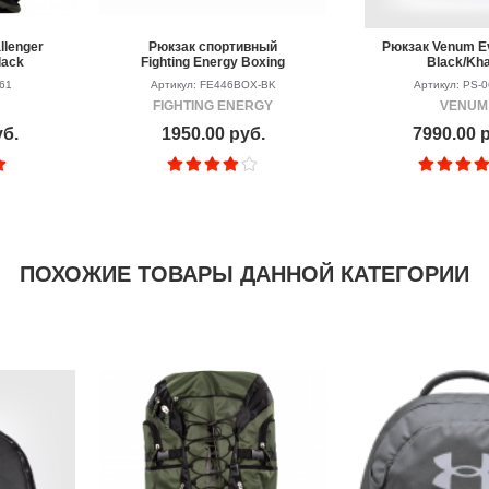
llenger
Рюкзак спортивный
Рюкзак Venum Ev
lack
Fighting Energy Boxing
Black/Kha
461
Артикул: FE446BOX-BK
Артикул: PS-
FIGHTING ENERGY
VENUM
уб.
1950.00 руб.
7990.00 
ПОХОЖИЕ ТОВАРЫ ДАННОЙ КАТЕГОРИИ