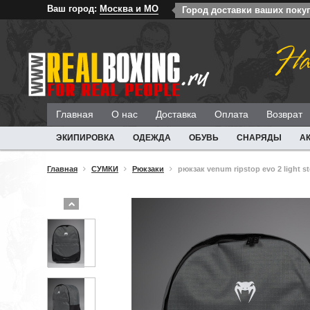
Ваш город:
Москва и МО
Город доставки ваших поку
На
Главная
О нас
Доставка
Оплата
Возврат
ЭКИПИРОВКА
ОДЕЖДА
ОБУВЬ
СНАРЯДЫ
А
Главная
СУМКИ
Рюкзаки
рюкзак venum ripstop evo 2 light s