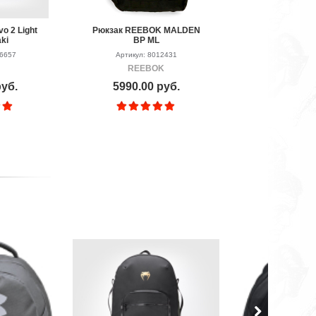
o 2 Light
Рюкзак REEBOK MALDEN
Рюкзак L
ki
BP ML
Gridl
06657
Артикул: 8012431
Артикул: 
REEBOK
LONSD
руб.
5990.00 руб.
4490.00