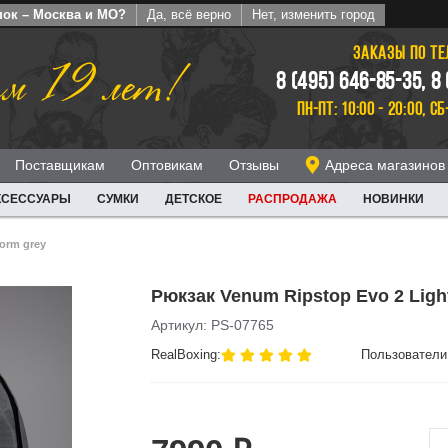
пок – Москва и МО?
Да, всё верно
Нет, изменить город
ЗАКАЗЫ ПО Т
м 19 лет!
8 (495) 646-85-35, 8
ПН-ПТ: 10:00 - 20:00, СБ
Поставщикам
Оптовикам
Отзывы
Адреса магазинов
КСЕССУАРЫ
СУМКИ
ДЕТСКОЕ
РАСПРОДАЖА
НОВИНКИ
torm grey
Рюкзак Venum Ripstop Evo 2 Ligh
Артикул: PS-07765
RealBoxing:
Пользователи