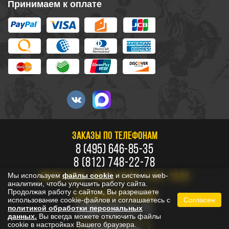
Принимаем к оплате
ЗАКАЗЫ ПО ТЕЛЕФОНАМ
8 (495) 646-85-35
8 (812) 748-22-78
Мы используем
файлы cookie
и системы web-
ПН-ПТ: 10:00 - 20:00, СБ-ВС: 11:00 - 18:00
аналитики, чтобы улучшить работу сайта.
Продолжая работу с сайтом, Вы разрешаете
БЕСПЛАТНО ПО РОССИИ
использование cookie-файлов и соглашаетесь с
Согласен
8 800 333-53-73
политикой обработки персональных
данных.
Вы всегда можете отключить файлы
cookie в настройках Вашего браузера.
Позвоните мне