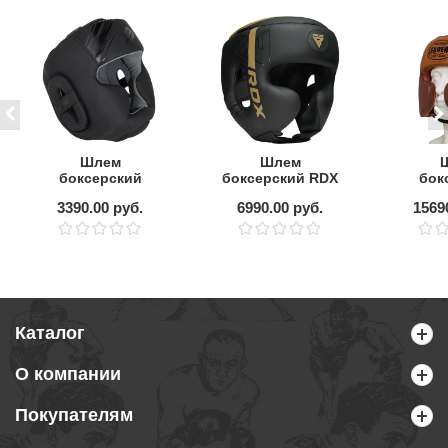
Шлем
Шлем
боксерский
боксерский RDX
бок
BOYBO Stain flex
F6 KARA с
LEADE
3390.00 руб.
6990.00 руб.
1569
black
защитой щёк,
V
черный-золотой
HERIT
Каталог
О компании
Покупателям