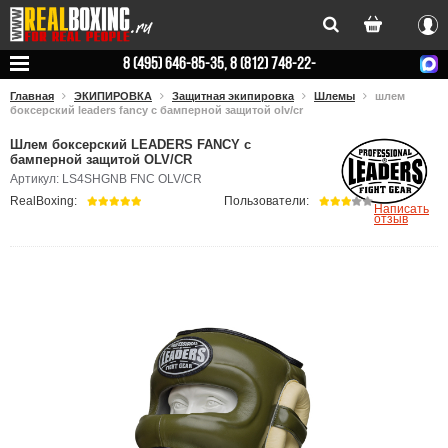
Вхо
8 (495) 646-85-35, 8 (812) 748-22-
78
Главная
ЭКИПИРОВКА
Защитная экипировка
Шлемы
шлем
боксерский leaders fancy с бамперной защитой olv/cr
Шлем боксерский LEADERS FANCY с
бамперной защитой OLV/CR
Артикул: LS4SHGNB FNC OLV/CR
RealBoxing:
Пользователи:
Написать
отзыв