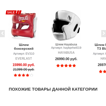
SALE
Шлем
Шлем Hayabusa
Шлем 
Артикул: haybprhel019
боксерский
T3 Bl
EVERLAST MX
HAYABUSA
Артикул: EV310
Артикул: 
EVERLAST
26990.00 руб.
HA
15990.00 руб.
2697
21399.00 руб.
ПОХОЖИЕ ТОВАРЫ ДАННОЙ КАТЕГОРИИ