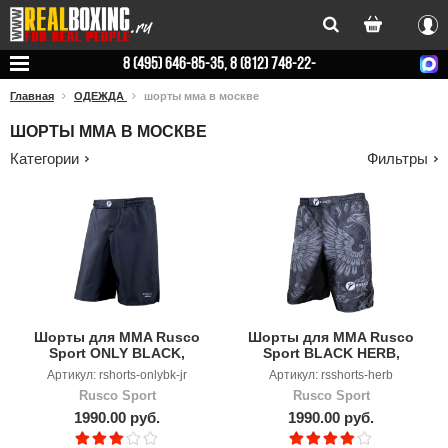
Вхо
8 (495) 646-85-35, 8 (812) 748-22-
78
Главная
ОДЕЖДА
шорты мма в москве
ШОРТЫ ММА В МОСКВЕ
Категории
Фильтры
Шорты для MMA Rusco
Шорты для MMA Rusco
Sport ONLY BLACK,
Sport BLACK HERB,
детские
детские
Артикул: rshorts-onlybk-jr
Артикул: rsshorts-herb
Rusco Sport
Rusco Sport
1990.00 руб.
1990.00 руб.