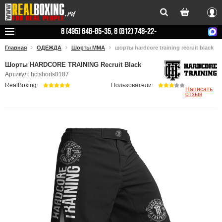
Вхо
8 (495) 646-85-35, 8 (812) 748-22-
78
Главная
ОДЕЖДА
Шорты ММА
шорты hardcore training recruit black
Шорты HARDCORE TRAINING Recruit Black
Артикул: hctshorts0187
RealBoxing:
Пользователи:
Написать
отзыв