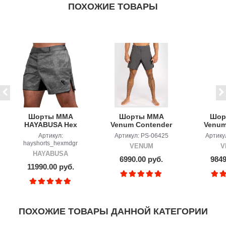
ПОХОЖИЕ ТОВАРЫ
Шорты MMA
Шорты ММА
Шор
HAYABUSA Hex
Venum Contender
Venum
Mid-Thigh Fight
Grey
5.0 Bl
Артикул:
Артикул: PS-06425
Артику
Shorts Grey
hayshorts_hexmdgr
VENUM
V
HAYABUSA
6990.00 руб.
9849
11990.00 руб.
ПОХОЖИЕ ТОВАРЫ ДАННОЙ КАТЕГОРИИ