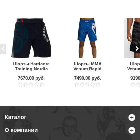
Шорты Hardcore
Шорты ММА
Шор
Training Nordic
Venum Rapid
Venum
Pattern Black
Royal Blue
Urba
7670.00 руб.
7490.00 руб.
9190
Russian
Каталог
О компании