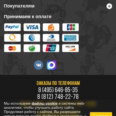
Покупателям
Принимаем к оплате
ЗАКАЗЫ ПО ТЕЛЕФОНАМ
8 (495) 646-85-35
8 (812) 748-22-78
Мы используем
файлы cookie
и системы web-
ПН-ПТ: 10:00 - 20:00, СБ-ВС: 11:00 - 18:00
аналитики, чтобы улучшить работу сайта.
Продолжая работу с сайтом, Вы разрешаете
БЕСПЛАТНО ПО РОССИИ
использование cookie-файлов и соглашаетесь с
Согласен