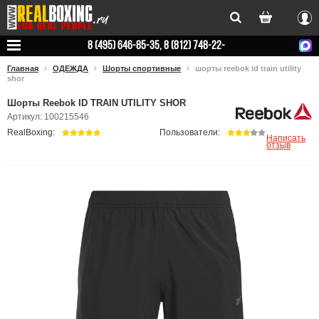
Вхо
8 (495) 646-85-35, 8 (812) 748-22-
78
Главная
ОДЕЖДА
Шорты спортивные
шорты reebok id train utility
shor
Шорты Reebok ID TRAIN UTILITY SHOR
Артикул: 100215546
RealBoxing:
Пользователи:
Написать
отзыв