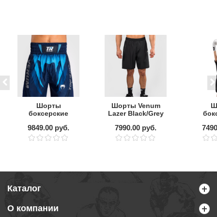
Шорты
Шорты Venum
Ш
боксерские
Lazer Black/Grey
бок
Venum Top Rank
детск
9849.00 руб.
7990.00 руб.
7490
Original Navy
Clas
Blue
Каталог
О компании