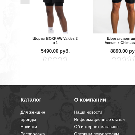
Шорты BOXRAW Valdes 2
Шорты спорти
в 1
Venum x Chimaev
Borz Black/Grey
5490.00 руб.
8890.00 ру
Каталог
О компании
Для женщин
Наши новости
Бренды
Информационные статьи
Новинки
Об интернет магазине
Распродажа
Оптовым покупателям