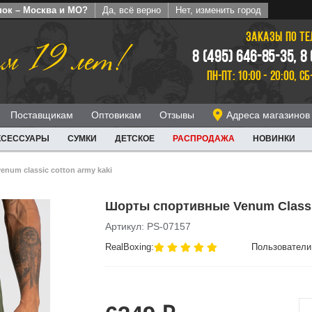
пок – Москва и МО?
Да, всё верно
Нет, изменить город
ЗАКАЗЫ ПО Т
м 19 лет!
8 (495) 646-85-35, 8
ПН-ПТ: 10:00 - 20:00, СБ
Поставщикам
Оптовикам
Отзывы
Адреса магазинов
КСЕССУАРЫ
СУМКИ
ДЕТСКОЕ
РАСПРОДАЖА
НОВИНКИ
num classic cotton army kaki
Шорты спортивные Venum Classi
Артикул: PS-07157
RealBoxing:
Пользователи