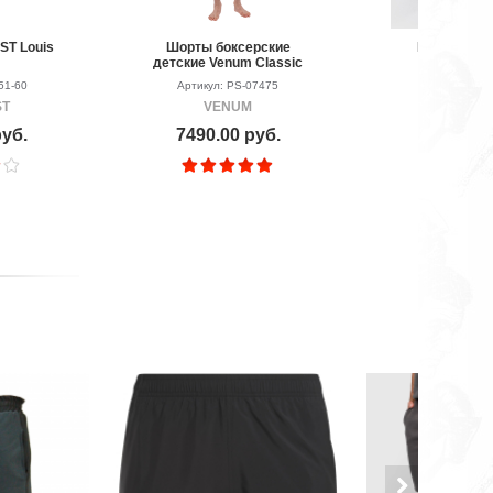
T Louis
Шорты боксерские
Шорты спо
детские Venum Classic
Venum Quet
Black
Black/Fury Re
51-60
Артикул: PS-07475
Артикул: P
ST
VENUM
VEN
руб.
7490.00 руб.
7490.00