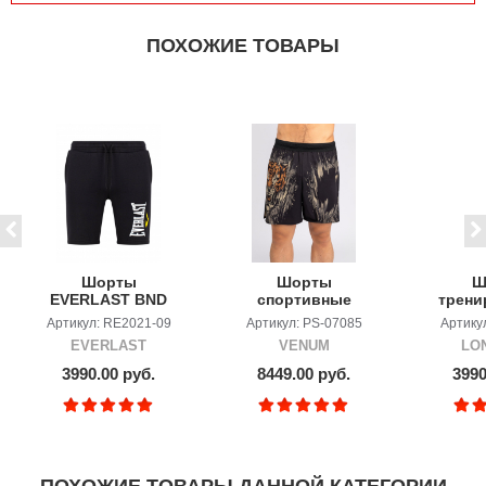
ПОХОЖИЕ ТОВАРЫ
Шорты
Шорты
Ш
EVERLAST BND
спортивные
трени
Venum Tiger
LO
Артикул: RE2021-09
Артикул: PS-07085
Артику
Black/Neo Orange
SA
EVERLAST
VENUM
LO
3990.00 руб.
8449.00 руб.
3990