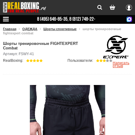
Вхо
8 (495) 646-85-35, 8 (812) 748-22-
78
Главная
ОДЕЖДА
Шорты спортивные
шорты тренировочные
fightexpert combat
Шорты тренировочные FIGHTEXPERT
Combat
Артикул: FSWY-41
RealBoxing:
Пользователи:
Написать
отзыв