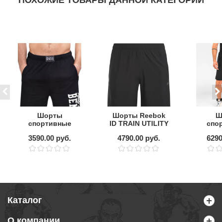
ПОХОЖИЕ ТОВАРЫ ДАННОЙ КАТЕГОРИИ
Шорты
Шорты Reebok
Ш
спортивные
ID TRAIN UTILITY
спо
BENLEE SPINKS
SHOR
Venum
3590.00 руб.
4790.00 руб.
6290
Каталог
О компании