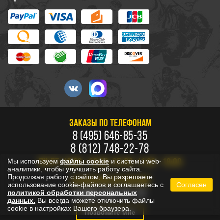
ЗАКАЗЫ ПО ТЕЛЕФОНАМ
8 (495) 646-85-35
8 (812) 748-22-78
Мы используем
файлы cookie
и системы web-
ПН-ПТ: 10:00 - 20:00, СБ-ВС: 11:00 - 18:00
аналитики, чтобы улучшить работу сайта.
Продолжая работу с сайтом, Вы разрешаете
БЕСПЛАТНО ПО РОССИИ
использование cookie-файлов и соглашаетесь с
Согласен
8 800 333-53-73
политикой обработки персональных
данных.
Вы всегда можете отключить файлы
cookie в настройках Вашего браузера.
Позвоните мне