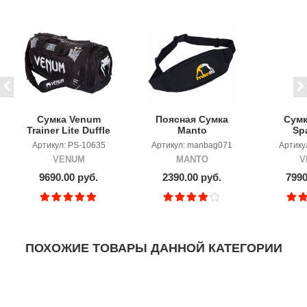
Сумка Venum
Поясная Сумка
Сумк
Trainer Lite Duffle
Manto
Spa
Sport Bag - Black
manbag050
Bla
Артикул: PS-10635
Артикул: manbag071
Артику
VENUM
MANTO
V
9690.00 руб.
2390.00 руб.
7990
ПОХОЖИЕ ТОВАРЫ ДАННОЙ КАТЕГОРИИ