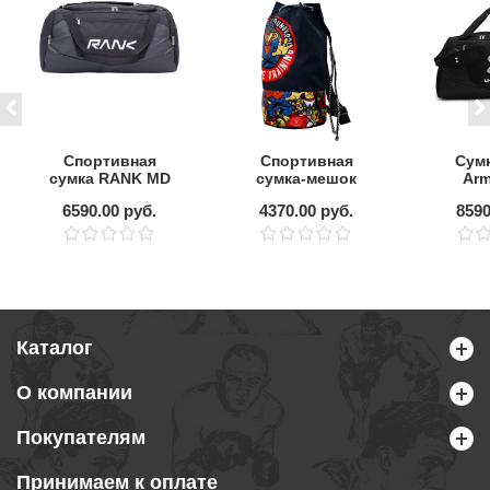
Спортивная
Спортивная
Сумк
сумка RANK MD
сумка-мешок
Arm
Sport Bag
Hardcore Training
Unden
6590.00 руб.
4370.00 руб.
8590
Doodles
Duff
Каталог
О компании
Покупателям
Принимаем к оплате