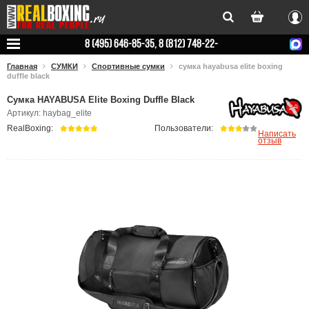
Вхо
8 (495) 646-85-35, 8 (812) 748-22-
78
Главная
СУМКИ
Спортивные сумки
сумка hayabusa elite boxing
duffle black
Сумка HAYABUSA Elite Boxing Duffle Black
Артикул: haybag_elite
RealBoxing:
Пользователи:
Написать
отзыв