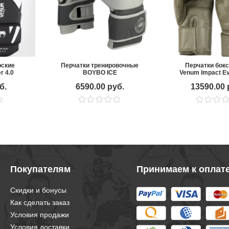
рские
Перчатки тренировочные
Перчатки бок
r 4.0
BOYBO ICE
Venum Impact Ev
Army Gre
б.
6590.00 руб.
13590.00 
Покупателям
Принимаем к оплат
Скидки и бонусы
Как сделать заказ
Условия продажи
Условия доставки