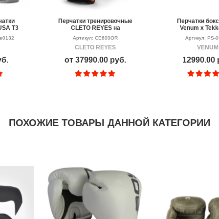
чатки
Перчатки тренировочные
Перчатки бок
USA T3
CLETO REYES на
Venum x Tekk
Red
липучке, ORANGE
Black/Whi
ve0132
Артикул: CE600OR
Артикул: PS-
CLETO REYES
VENUM
уб.
от 37990.00 руб.
12990.00 
ПОХОЖИЕ ТОВАРЫ ДАННОЙ КАТЕГОРИИ