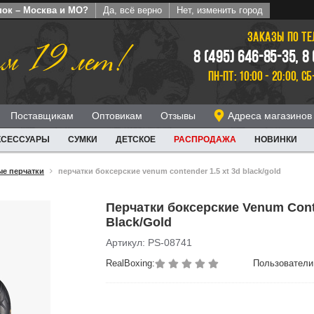
пок – Москва и МО?
Да, всё верно
Нет, изменить город
ЗАКАЗЫ ПО Т
м 19 лет!
8 (495) 646-85-35, 8
ПН-ПТ: 10:00 - 20:00, СБ
Поставщикам
Оптовикам
Отзывы
Адреса магазинов
КСЕССУАРЫ
СУМКИ
ДЕТСКОЕ
РАСПРОДАЖА
НОВИНКИ
е перчатки
перчатки боксерские venum contender 1.5 xt 3d black/gold
Перчатки боксерские Venum Cont
Black/Gold
Артикул: PS-08741
RealBoxing:
Пользователи