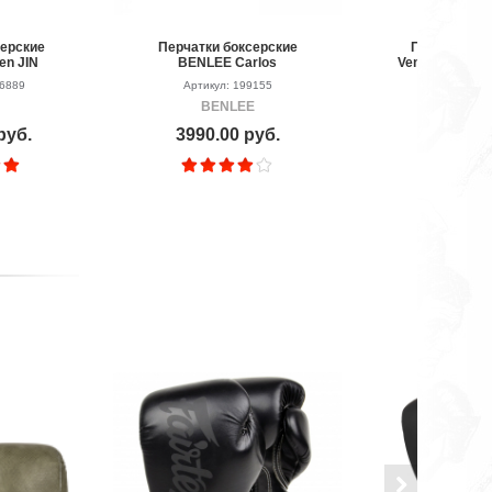
серские
Перчатки боксерские
Перчатки бо
en JIN
BENLEE Carlos
Venum Hurrica
te
Blue/W
06889
Артикул: 199155
Артикул: P
BENLEE
VEN
руб.
3990.00 руб.
11990.0