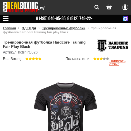
Вхо
8 (495) 646-85-35, 8 (812) 748-22-
78
Главная
ОДЕЖДА
Тренировочные футболки
тренировочная
футболка hardcore training fair play black
Тренировочная футболка Hardcore Training
Fair Play Black
Артикул: hctshirt0526
RealBoxing:
Пользователи:
Написать
отзыв