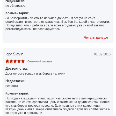
Недостатки:
не обнаружил
Комментарий:
За боксерками или что-то из экипа добрать- я всегда на сайт
реалбоксинг. в восторге от магазина. И выбор большой и часто скидки.
Но удивило, что и ребята в зале тоже его давно уже знают! так что
рекомендую всем- не разочаруетесь.
Читать дальше
Igor Slavin
01.02.2016
Отличный магазин
Достоинства:
Доступность товара и выбора в наличии
Недостатки:
нет пока
Комментарий:
Полгода назад купил у них защитный жилет ну и стал периодически
пастись на сайте, сравнивал цены с таким же на других сайтах. Понял,
что с выбором ресурса повезло. Да и новинок у них дохренищи,
каждый день сыпят...вчера оплатил со скидкой перчатки combat mma а
сегодня уже и доставили.