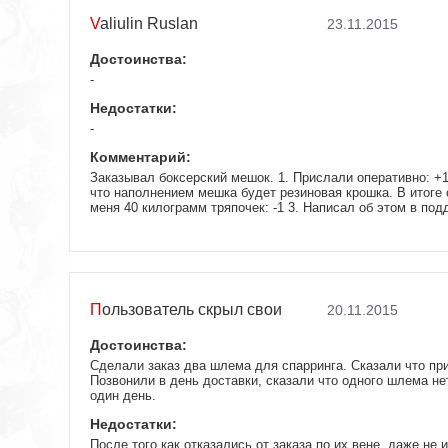
Valiulin Ruslan
23.11.2015
Достоинства:
-
Недостатки:
-
Комментарий:
Заказывал боксерский мешок. 1. Прислали оперативно: +1
что наполнением мешка будет резиновая крошка. В итоге 
меня 40 килограмм тряпочек: -1 3. Написал об этом в под
получил: либо этого магазина больше нет, либо нет никак
плевать что они продают: -1 4. Упаковка была повреждена
что можно было упаковать лучше: -1
Пользователь скрыл свои
20.11.2015
данные
Достоинства:
Сделали заказ два шлема для спарринга. Сказали что при
Позвонили в день доставки, сказали что одного шлема нет
один день.
Недостатки:
После того как отказались от заказа по их вене, даже не и