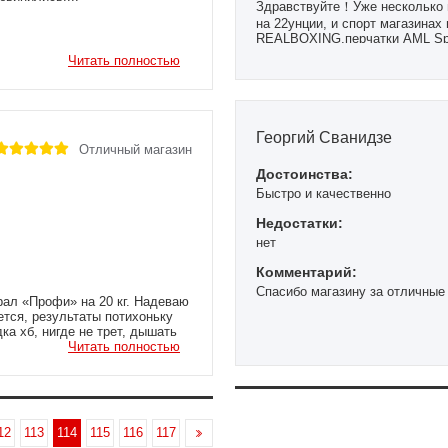
Здравствуйте！Уже несколько 
на 22унции, и спорт магазинах 
REALBOXING,перчатки AML Sport
года, цена не дорогая. Качеств
Читать полностью
Георгий Сванидзе
Отличный магазин
Достоинства:
Быстро и качественно
Недостатки:
нет
Комментарий:
Спасибо магазину за отличные
рал «Профи» на 20 кг. Надеваю
ется, результаты потихоньку
ка хб, нигде не трет, дышать
тель и для лыжного кросса, за
Читать полностью
 утепленный лыжный костюм.
 а то его «хохол» уже
12
113
114
115
116
117