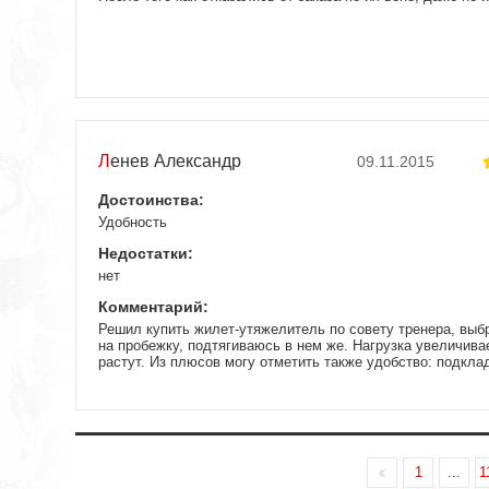
Ленев Александр
09.11.2015
Достоинства:
Удобность
Недостатки:
нет
Комментарий:
Решил купить жилет-утяжелитель по совету тренера, выб
на пробежку, подтягиваюсь в нем же. Нагрузка увеличива
растут. Из плюсов могу отметить также удобство: подклад
тоже не мешает. Уже пару раз использовал жилет-утяжели
счет регулировочных хлястиков он хорошо садится и на
Планирую еще купить жилет-утяжелитель в подарок другу,
порвался.
1
...
1