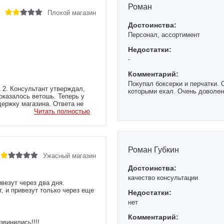
Роман
Плохой магазин
Достоинства:
Персонал, ассортимент
Недостатки:
-
Комментарий:
Покупал боксерки и перчатки. О
 2. Консультант утверждал,
которыми ехал. Очень доволен 
оказалось ветошь. Теперь у
держку магазина. Ответа не
ой обратной связи. Ребятам
Читать полностью
 и товар был в грязи. Считаю,
Роман Губкин
Ужасный магазин
Достоинства:
качество консультации
везут через два дня.
, и привезут только через еще
Недостатки:
нет
Комментарий:
звинились!!!!