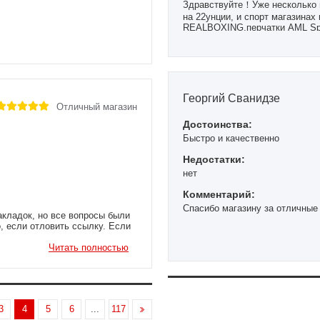
Здравствуйте！Уже несколько 
на 22унции, и спорт магазинах 
REALBOXING,перчатки AML Sport
года, цена не дорогая. Качеств
Георгий Сванидзе
Отличный магазин
Достоинства:
Быстро и качественно
Недостатки:
нет
Комментарий:
Спасибо магазину за отличные
акладок, но все вопросы были
, если отловить ссылку. Если
Читать полностью
3
4
5
6
...
117