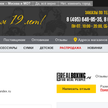
пок – Москва и МО?
Да, всё верно
Нет, изменить город
ЗАКАЗЫ ПО Т
м 19 лет!
8 (495) 646-85-35, 8
ПН-ПТ: 10:00 - 20:00, СБ
Поставщикам
Оптовикам
Отзывы
Адреса магазинов
КСЕССУАРЫ
СУМКИ
ДЕТСКОЕ
РАСПРОДАЖА
НОВИНКИ
Отзывы 
Разм
Написать отзыв
Подр
ndex.ru