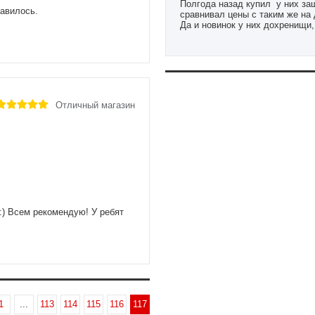
Полгода назад купил у них защ
равилось.
сравнивал цены с таким же на 
Да и новинок у них дохренищи,
combat mma а сегодня уже и д
Отличный магазин
:) Всем рекомендую! У ребят
1
...
113
114
115
116
117