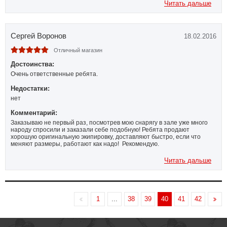
достаточно бюджетные варианты, я даже попросил чуть подороже
Читать дальше
подобрать! В общем выбрали мне и перчатки и защиту, доставили все
очень быстро, все посмотрела, все отличного качества. Показала
знакомому, другу, он сказал что товар превосходный и что мои хотели
практически все как я заказала!!! Приятно что продавцы относятся к
Сергей Воронов
18.02.2016
своему делу ответственно и знают свое дело! Спасибо большое
ребята и мы будем обязательно рекомендовать вас! С праздником
наступающим!
Отличный магазин
Достоинства:
Очень ответственные ребята.
Недостатки:
нет
Комментарий:
Заказываю не первый раз, посмотрев мою снарягу в зале уже много
народу спросили и заказали себе подобную! Ребята продают
хорошую оригинальную экипировку, доставляют быстро, если что
меняют размеры, работают как надо! Рекомендую.
Читать дальше
1
...
38
39
40
41
42