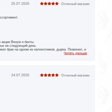
25.07.2020
Отличный магазин
ассортимент.
 акции Венум и бинты.
вье на следующий день.
жил брак на одном из налокотников, дырка. Позвонил, и
 Сразу же сообщили, что на следующий день товар
Читать дальше
 все оперативно привезли и обменяли.
 данном магазине. Не продешевите!!!ведь форс-мажор
пания очень клиентоориентированна. Заказываю уже не
ывать дальше!
24.07.2020
Отличный магазин
 Респект!