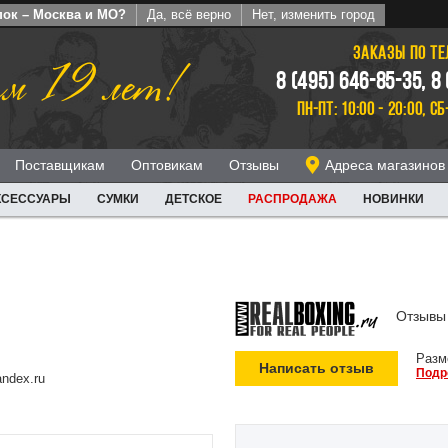
пок – Москва и МО?
Да, всё верно
Нет, изменить город
ЗАКАЗЫ ПО Т
м 19 лет!
8 (495) 646-85-35, 8
ПН-ПТ: 10:00 - 20:00, СБ
Поставщикам
Оптовикам
Отзывы
Адреса магазинов
КСЕССУАРЫ
СУМКИ
ДЕТСКОЕ
РАСПРОДАЖА
НОВИНКИ
Отзывы 
Разм
Написать отзыв
Подр
ndex.ru