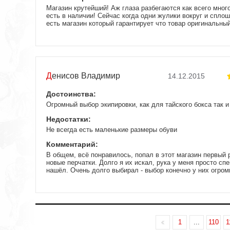
Магазин крутейший! Аж глаза разбегаются как всего мног
есть в наличии! Сейчас когда одни жулики вокруг и спло
есть магазин который гарантирует что товар оригинальны
менеджером что купить, парень все объяснил и подсказал
что-то даже я не знал! Заказ доставили как и обещали н
курьер позвонил заранее. Товаром доволен! Магазином то
один постоянный клиент появился и другим советую! Пар
Денисов Владимир
14.12.2015
Достоинства:
Огромный выбор экипировки, как для тайского бокса так 
Недостатки:
Не всегда есть маленькие размеры обуви
Комментарий:
В общем, всё понравилось, попал в этот магазин первый 
новые перчатки. Долго я их искал, рука у меня просто сп
нашёл. Очень долго выбирал - выбор конечно у них огро
спокойно мне рассказывали про те перчатки, которые мен
без нервов, как обычно это бывает в остальных интернет 
повезло, на сайте действовала как раз скидка на перч
50%. Когда начал своим рассказывать на тренировке, где 
оказалось много кто делает себе как в магазине так и на 
даже не знал. Доволен качеством и обслуживанием, могу
1
...
110
1
всем своим бойцам.