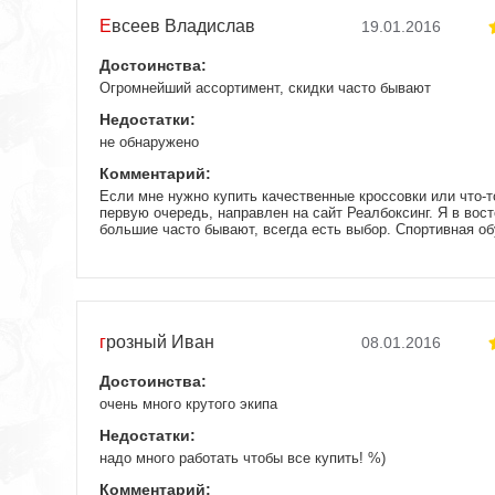
Евсеев Владислав
19.01.2016
Достоинства:
Огромнейший ассортимент, скидки часто бывают
Недостатки:
не обнаружено
Комментарий:
Если мне нужно купить качественные кроссовки или что-то
первую очередь, направлен на сайт Реалбоксинг. Я в вост
большие часто бывают, всегда есть выбор. Спортивная об
не раз заказывал там что-либо из экипировки и удостовер
тренировке все только и говорят об этом магазине поло
попробовать сам и получил массу положительных ответов
ответить. Теперь всё стало ясно, теперь постоянный поку
магазина и буду всем его рекомендовать, чтоб люди знал
cкупиться для бокса.
грозный Иван
08.01.2016
Достоинства:
очень много крутого экипа
Недостатки:
надо много работать чтобы все купить! %)
Комментарий: