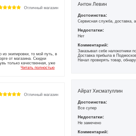
Антон Левин
Отличный магазин
Достоинства:
Сервисная служба, доставка, 
Недостатки:
Нет
Комментарий:
Заказывал себе налокотники по
 из экипировки, то мой путь, в
Доставка прибыла в Подмоско
орге от магазина. Скидки
Начал проверять товар, обнару
увь только качественная, уже
выслал фото товара на вацап.
ился... постоянно на
Читать полностью
заменят.
жительные отзывы. решил
Доставка выше всяких похвал,
, на которые не мог сам себе
Всем рекомендую заказывать в
патель этого замечательного
всегда возможен, а здесь ком
и, где можно качественно
первый раз, и планирую заказ
Айрат Хисматуллин
Коллективу магазина огромный
Отличный магазин
Достоинства:
Все супер
Недостатки:
Не замечено
Комментарий: