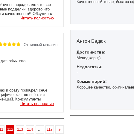
Качественный товар, быстро с
о! очень порадовало что все
шные подделки, здорово что
й и качественный! Обсудил с
,я не первый день в спорте но
Читать полностью
а следующий день и даже
же доволен, теперь у них еще
ням так держать!
Антон Бадюк
Отличный магазин
Достоинства:
Менеджеры;)
и для обычного
Недостатки:
-
Комментарий:
Хорошее качество, оригинальны
раз и сразу приобрёл себе
ецифическая, но всё-таки
мнейший. Консультанты
я интересовали больше всего,
Читать полностью
- магазинах. А ещё мне так
атки RINGSIDE GVOVE ELASTIK
купил новые перчатки - как
сайте Реалбоксинга покупки, а я
 с уверенностью советовать
11
112
113
114
...
117