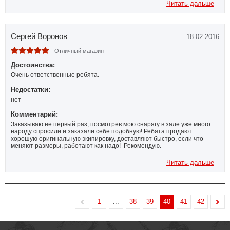
достаточно бюджетные варианты, я даже попросил чуть подороже
Читать дальше
подобрать! В общем выбрали мне и перчатки и защиту, доставили все
очень быстро, все посмотрела, все отличного качества. Показала
знакомому, другу, он сказал что товар превосходный и что мои хотели
практически все как я заказала!!! Приятно что продавцы относятся к
Сергей Воронов
18.02.2016
своему делу ответственно и знают свое дело! Спасибо большое
ребята и мы будем обязательно рекомендовать вас! С праздником
наступающим!
Отличный магазин
Достоинства:
Очень ответственные ребята.
Недостатки:
нет
Комментарий:
Заказываю не первый раз, посмотрев мою снарягу в зале уже много
народу спросили и заказали себе подобную! Ребята продают
хорошую оригинальную экипировку, доставляют быстро, если что
меняют размеры, работают как надо! Рекомендую.
Читать дальше
1
...
38
39
40
41
42