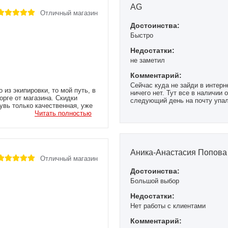
AG
Отличный магазин
Достоинства:
Быстро
Недостатки:
не заметил
Комментарий:
Сейчас куда не зайди в интерн
 из экипировки, то мой путь, в
ничего нет. Тут все в наличии
орге от магазина. Скидки
следующий день на почту упал 
увь только качественная, уже
через пару дней пришла посылк
ился... постоянно на
Читать полностью
куда этот номер писать :) Все 
жительные отзывы. решил
сервисом тоже.
, на которые не мог сам себе
патель этого замечательного
и, где можно качественно
Аника-Анастасия Попова
Отличный магазин
Достоинства:
Большой выбор
Недостатки:
Нет работы с клиентами
Комментарий: