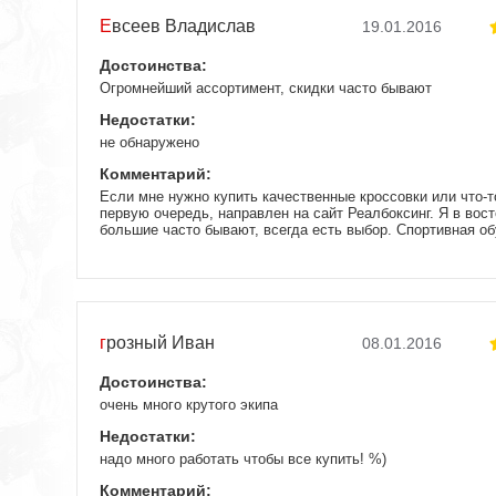
Евсеев Владислав
19.01.2016
Достоинства:
Огромнейший ассортимент, скидки часто бывают
Недостатки:
не обнаружено
Комментарий:
Если мне нужно купить качественные кроссовки или что-то
первую очередь, направлен на сайт Реалбоксинг. Я в вост
большие часто бывают, всегда есть выбор. Спортивная об
не раз заказывал там что-либо из экипировки и удостовер
тренировке все только и говорят об этом магазине поло
попробовать сам и получил массу положительных ответов
ответить. Теперь всё стало ясно, теперь постоянный поку
магазина и буду всем его рекомендовать, чтоб люди знал
cкупиться для бокса.
грозный Иван
08.01.2016
Достоинства:
очень много крутого экипа
Недостатки:
надо много работать чтобы все купить! %)
Комментарий: