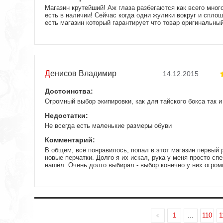
Магазин крутейший! Аж глаза разбегаются как всего мног
есть в наличии! Сейчас когда одни жулики вокруг и спло
есть магазин который гарантирует что товар оригинальны
менеджером что купить, парень все объяснил и подсказал
что-то даже я не знал! Заказ доставили как и обещали н
курьер позвонил заранее. Товаром доволен! Магазином то
один постоянный клиент появился и другим советую! Пар
Денисов Владимир
14.12.2015
Достоинства:
Огромный выбор экипировки, как для тайского бокса так 
Недостатки:
Не всегда есть маленькие размеры обуви
Комментарий:
В общем, всё понравилось, попал в этот магазин первый 
новые перчатки. Долго я их искал, рука у меня просто сп
нашёл. Очень долго выбирал - выбор конечно у них огро
спокойно мне рассказывали про те перчатки, которые мен
без нервов, как обычно это бывает в остальных интернет 
повезло, на сайте действовала как раз скидка на перч
50%. Когда начал своим рассказывать на тренировке, где 
оказалось много кто делает себе как в магазине так и на 
даже не знал. Доволен качеством и обслуживанием, могу
1
...
110
1
всем своим бойцам.