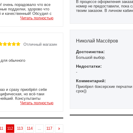
В процессе оформления заказа 
о! очень порадовало что все
номер не предоставили, пока с
шные подделки, здорово что
твоим заказом. В личном кабин
й и качественный! Обсудил с
предоставляется.
,я не первый день в спорте но
Читать полностью
а следующий день и даже
же доволен, теперь у них еще
ням так держать!
Николай Массёров
Отличный магазин
Достоинства:
Большой выбор.
и для обычного
Недостатки:
-
Комментарий:
Приобрел боксерские перчатки 
раз и сразу приобрёл себе
срок))
ецифическая, но всё-таки
мнейший. Консультанты
я интересовали больше всего,
Читать полностью
- магазинах. А ещё мне так
атки RINGSIDE GVOVE ELASTIK
купил новые перчатки - как
сайте Реалбоксинга покупки, а я
 с уверенностью советовать
11
112
113
114
...
117