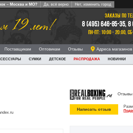
пок – Москва и МО?
Да, всё верно
Нет, изменить город
ЗАКАЗЫ ПО Т
м 19 лет!
8 (495) 646-85-35, 8
ПН-ПТ: 10:00 - 20:00, СБ
Поставщикам
Оптовикам
Отзывы
Адреса магазинов
КСЕССУАРЫ
СУМКИ
ДЕТСКОЕ
РАСПРОДАЖА
НОВИНКИ
Отзывы 
Разм
Написать отзыв
Подр
ndex.ru