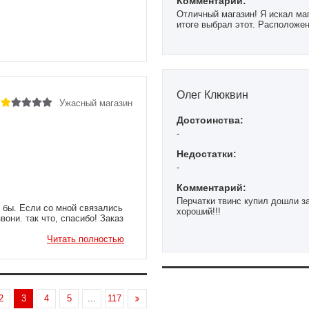
Комментарий:
Отличный магазин! Я искал ма
итоге выбрал этот. Расположе
Хотел брать перчатки в Спортм
специализированном магазине.
дешевых перчаток, убедили бр
альтернативу по моему бюджет
Если пойдёт дело с тренировка
бинтами удобные, незаметные, 
Олег Клюквин
Ужасный магазин
Достоинства:
-
Недостатки:
-
Комментарий:
Перчатки твинс купил дошли за
о бы. Если со мной связались
хороший!!!
вони. так что, спасибо! Заказ
Читать полностью
2
3
4
5
...
117