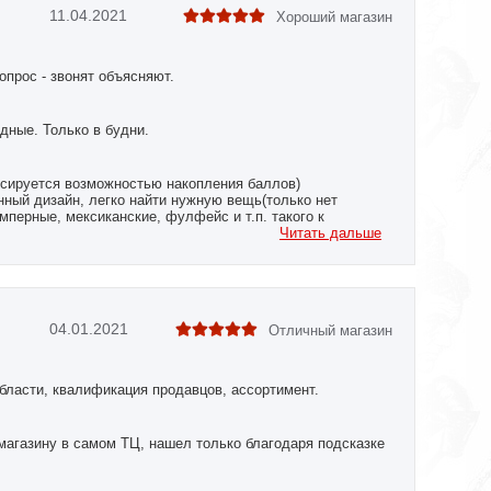
11.04.2021
Хороший магазин
опрос - звонят объясняют.
дные. Только в будни.
нсируется возможностью накопления баллов)
нный дизайн, легко найти нужную вещь(только нет
перные, мексиканские, фулфейс и т.п. такого к
Читать дальше
 чем где либо в рунете).
и товаров на >4000 руб. тоже немалый плюс этого сайта,
к выше.
04.01.2021
Отличный магазин
бласти, квалификация продавцов, ассортимент.
 магазину в самом ТЦ, нашел только благодаря подсказке