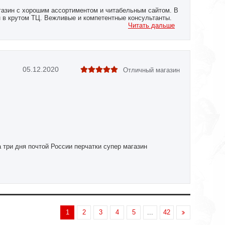
газин с хорошим ассортиментом и читабельным сайтом. В
н в крутом ТЦ. Вежливые и компетентные консультанты.
астере, но решил померить и попробовать в
Читать дальше
 И не прогадал! Продавцы аргументировано отговорили от
ать 14 oz вместо 12 oz, подобрали качественную
у, плюс капу и бинты. Скидки сделали по всем товарам.
ми, буду экипироваться только здесь. Перчатки и капа с
легкие как будто я без них.
05.12.2020
Отличный магазин
 три дня почтой России перчатки супер магазин
1
2
3
4
5
...
42