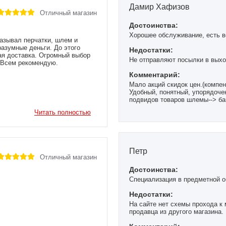
Дамир Хафизов
Отличный магазин
Достоинства:
Хорошее обслуживание, есть в
азывал перчатки, шлем и
разумные деньги. До этого
Недостатки:
рая доставка. Огромный выбор
Не отправляют посылки в выхо
. Всем рекомендую.
Комментарий:
Мало акций скидок цен.(компе
Удобный, понятный, упорядоче
подвидов товаров шлемы--> бам
сожалению нет).
Читать полностью
Большой выбор товаров (больше
Бесплатная доставка от покупк
на других магазинах на порядо
Петр
Отличный магазин
Достоинства:
Специализация в предметной о
Недостатки:
На сайте нет схемы прохода к
продавца из другого магазина.