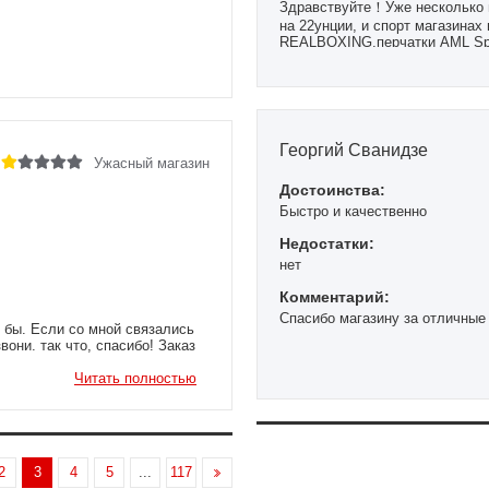
Здравствуйте！Уже несколько 
на 22унции, и спорт магазинах 
REALBOXING,перчатки AML Sport
года, цена не дорогая. Качеств
Георгий Сванидзе
Ужасный магазин
Достоинства:
Быстро и качественно
Недостатки:
нет
Комментарий:
Спасибо магазину за отличные
о бы. Если со мной связались
вони. так что, спасибо! Заказ
Читать полностью
2
3
4
5
...
117