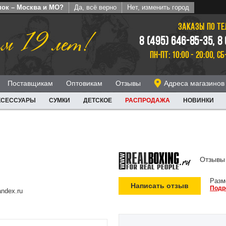
пок – Москва и МО?
Да, всё верно
Нет, изменить город
ЗАКАЗЫ ПО Т
м 19 лет!
8 (495) 646-85-35, 8
ПН-ПТ: 10:00 - 20:00, СБ
Поставщикам
Оптовикам
Отзывы
Адреса магазинов
КСЕССУАРЫ
СУМКИ
ДЕТСКОЕ
РАСПРОДАЖА
НОВИНКИ
Отзывы 
Разм
Написать отзыв
Подр
ndex.ru