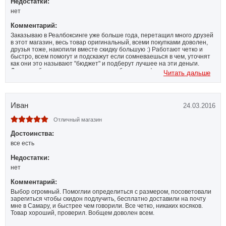
Недостатки:
нет
Комментарий:
Заказываю в Реалбоксинге уже больше года, перетащил много друзей
в этот магазин, весь товар оригинальный, всеми покупками доволен,
друзья тоже, накопили вместе скидку большую :) Работают четко и
быстро, всем помогут и подскажут если сомневаешься в чем, уточнят
как они это называют "бюджет" и подберут лучшее на эти деньги.
Доставка быстрая и можно самому забирать в офисе с шоурумом
Читать дальше
небольшим, у них там хорошо, мы ездили с пацанами. Ни одного
нарекания не было. Рекомендую!
Иван
24.03.2016
Отличный магазин
Достоинства:
все есть
Недостатки:
нет
Комментарий:
Выбор огромный. Помоглии определиться с размером, посоветовали
зарегиться чтобы скидон подлучить, бесплатно доставили на почту
мне в Самару, и быстрее чем говорили. Все четко, никаких косяков.
Товар хороший, проверил. Вобщем доволен всем.