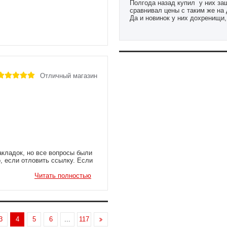
Полгода назад купил у них защ
сравнивал цены с таким же на 
Да и новинок у них дохренищи,
combat mma а сегодня уже и д
Отличный магазин
акладок, но все вопросы были
, если отловить ссылку. Если
Читать полностью
3
4
5
6
...
117