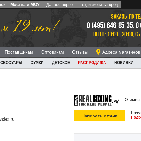
пок – Москва и МО?
Да, всё верно
Нет, изменить город
ЗАКАЗЫ ПО Т
м 19 лет!
8 (495) 646-85-35, 8
ПН-ПТ: 10:00 - 20:00, СБ
Поставщикам
Оптовикам
Отзывы
Адреса магазинов
КСЕССУАРЫ
СУМКИ
ДЕТСКОЕ
РАСПРОДАЖА
НОВИНКИ
Отзывы 
Разм
Написать отзыв
Подр
ndex.ru