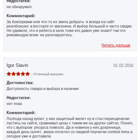
Недостатки:
не обнаружил
Комментарий:
За боксерками или что-то из экипа добрать- я всегда на сайт
реалбоксинг. в восторге от магазина. И выбор большой и часто скидки.
Но удивило, что и ребята в зале тоже его давно уже знают! так что
рекомендую всем- не разочаруетесь.
Читать дальше
Igor Slavin
01.02.2016
Отличный магазин
Достоинства:
Доступность товара и выбора в наличии
Недостатки:
нет пока
Комментарий:
Полгода назад купил у них защитный жилет ну и стал периодически
пастись на сайте, сравнивал цены с таким же на других сайтах. Понял,
что с выбором ресурса повезло. Да и новинок у них дохренищи,
каждый день сыпят...вчера оплатил со скидкой перчатки combat mma а
сегодня уже и доставили.