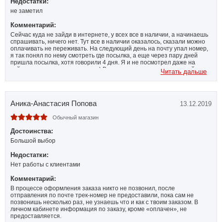
Недостатки:
не заметил
Комментарий:
Сейчас куда не зайди в интернете, у всех все в наличии, а начинаешь
спрашивать, ничего нет. Тут все в наличии оказалось, сказали можно
оплачивать не переживать. На следующий день на почту упал номер,
я так понял по нему смотреть где посылка, а еще через пару дней
пришла посылка, хотя говорили 4 дня. Я и не посмотрел даже на
сайте, куда этот номер писать :) Все упаковано, товар тот, целый и
Читать дальше
новый. покупкой доволен, сервисом тоже.
Аника-Анастасия Попова
13.12.2019
Обычный магазин
Достоинства:
Большой выбор
Недостатки:
Нет работы с клиентами
Комментарий:
В процессе оформления заказа никто не позвонил, после
отправления по почте трек-номер не предоставили, пока сам не
позвонишь несколько раз, не узнаешь что и как с твоим заказом. В
личном кабинете информация по заказу, кроме «оплачен», не
предоставляется.