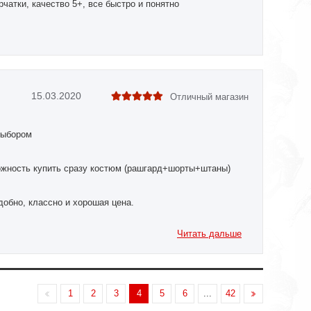
чатки, качество 5+, все быстро и понятно
15.03.2020
Отличный магазин
выбором
ожность купить сразу костюм (рашгард+шорты+штаны)
добно, классно и хорошая цена.
Читать дальше
1
2
3
4
5
6
...
42