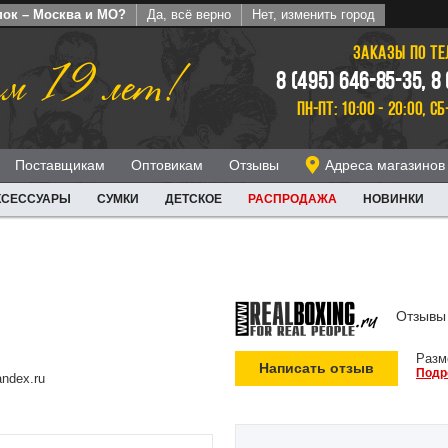
пок – Москва и МО?
Да, всё верно
Нет, изменить город
ЗАКАЗЫ ПО Т
м 19 лет!
8 (495) 646-85-35, 8
ПН-ПТ: 10:00 - 20:00, СБ
Поставщикам
Оптовикам
Отзывы
Адреса магазинов
КСЕССУАРЫ
СУМКИ
ДЕТСКОЕ
РАСПРОДАЖА
НОВИНКИ
Отзывы 
Разм
Написать отзыв
Подр
ndex.ru