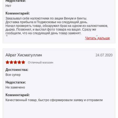
Недостатки:
Нет
Комментарий:
Заказывал себе налокотники по акции Венум и бинты.
Доставка прибыла в Подмосковье на следующий день.
Начал проверять товар, обнаружил брак на одном из налокотников,
дырка. Позвонил, и выслал фото товара на вацап. Сразу же
сообщили, что на следующий день товар заменят.
Доставка выше всяких похвал, все оперативно привезли и обменяли.
Читать дальше
Всем рекомендую заказывать в данном магазине. Не продешевите!!!
ведь форс-мажор всегда возможен, а здесь компания очень
клиентоориентированна. Заказываю уже не первый раз, и планирую
заказывать дальше!
Айрат Хисматуллин
24.07.2020
Коллективу магазина огромный Респект!
Отличный магазин
Достоинства:
Все супер
Недостатки:
Не замечено
Комментарий:
Качественный товар, быстро сформировали заявку и отправили