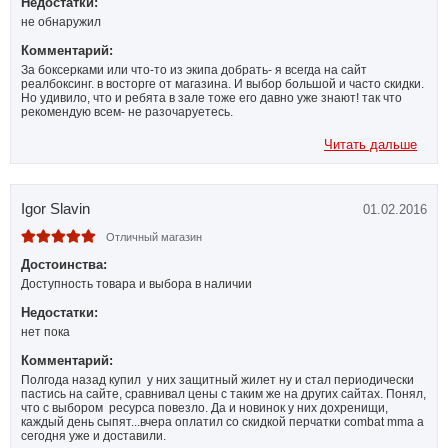
Недостатки:
не обнаружил
Комментарий:
За боксерками или что-то из экипа добрать- я всегда на сайт
реалбоксинг. в восторге от магазина. И выбор большой и часто скидки.
Но удивило, что и ребята в зале тоже его давно уже знают! так что
рекомендую всем- не разочаруетесь.
Читать дальше
Igor Slavin
01.02.2016
Отличный магазин
Достоинства:
Доступность товара и выбора в наличии
Недостатки:
нет пока
Комментарий:
Полгода назад купил у них защитный жилет ну и стал периодически
пастись на сайте, сравнивал цены с таким же на других сайтах. Понял,
что с выбором ресурса повезло. Да и новинок у них дохренищи,
каждый день сыпят...вчера оплатил со скидкой перчатки combat mma а
сегодня уже и доставили.