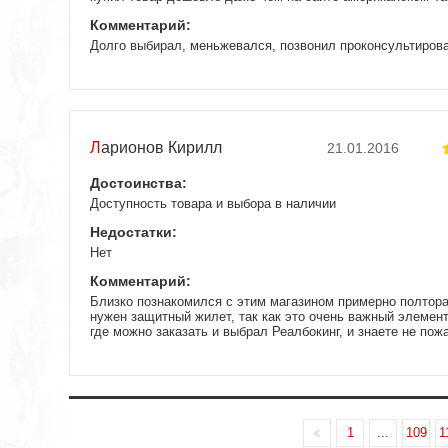
Комментарий:
Долго выбирал, меньжевался, позвонил проконсультироват
парни про кейсы и лимит на клиента видимо не слышали! :
посоветовали. Заказал с доставкой и две пары чтобы выб
привезли на следующий день, курьер чистый :))), нормаль
упаковано. Курьер заранее звонил. Привезли вовремя. То
положено. Все хорошо, предраться не к чему, ребятам сп
Рекомендую!
Ларионов Кирилл
21.01.2016
Достоинства:
Доступность товара и выбора в наличии
Недостатки:
Нет
Комментарий:
Близко познакомился с этим магазином примерно полтора 
нужен защитный жилет, так как это очень важный элемент
где можно заказать и выбрал Реалбокинг, и знаете не пож
магазин широким ассортиментом как боксёрской, так и для
Понравилось, что все товары в интернет-магазине качест
соответствуют качествам, заявленным производителем. Д
и только раз ошибся с размером, но проблем с этим не б
другой размер и всё. Поэтому можете смело заказывать и
поменяют, если вдруг вам не подойдёт.
1
...
109
1