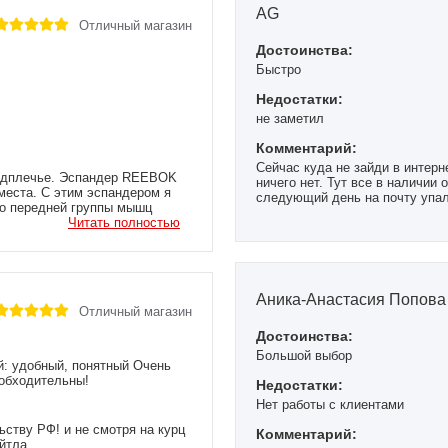
AG
Отличный магазин
Достоинства:
Быстро
Недостатки:
не заметил
Комментарий:
Сейчас куда не зайди в интерн
предплечье. Эспандер REEBOK
ничего нет. Тут все в наличии
места. С этим эспандером я
следующий день на почту упал 
но передней группы мышц
через пару дней пришла посылк
 пальцев, развитие хвата и
Читать полностью
куда этот номер писать :) Все 
, заказыл я его на сайте
сервисом тоже.
, мне продавцы посоветовали.
страя доставка по всей
Аника-Анастасия Попова
Отличный магазин
Достоинства:
Большой выбор
й: удобный, понятный Очень
 обходительны!
Недостатки:
Нет работы с клиентами
ьству РФ! и не смотря на курц
Комментарий:
йтла