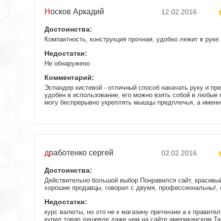
Носков Аркадий
12.02.2016
Достоинства:
Компактность, конструкция прочная, удобно лежит в руке.
Недостатки:
Не обнаружено
Комментарий:
Эспандер кистевой - отличный способ накачать руку и 
удобен в использование, его можно взять собой в любые 
могу беспрерывно укреплять мышцы предплечья, а имен
предплечья основная функция которой – сгибание кисти и
силы рук. Мягкие ручки обеспечивают комфорт тренировок
реалбоксинг, долго выбирал какой именно лучше заказать
Заказ пришёл очень быстро, у них дейсвительно очень бы
России, убедился сам на личном опыте. Советую.
дработенко сергей
02.02.2016
Достоинства:
Действительно большой выбор Понравился сайт, красивы
хорошие продавцы, говорил с двумя, профессиональны!,
Недостатки:
курс валюты, но это не к магазину претензии а к правител
купил товар дешевле даже чем на сайте американском Та