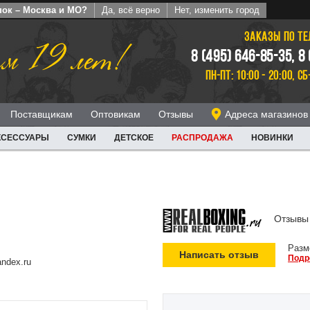
пок – Москва и МО?
Да, всё верно
Нет, изменить город
ЗАКАЗЫ ПО Т
м 19 лет!
8 (495) 646-85-35, 8
ПН-ПТ: 10:00 - 20:00, СБ
Поставщикам
Оптовикам
Отзывы
Адреса магазинов
КСЕССУАРЫ
СУМКИ
ДЕТСКОЕ
РАСПРОДАЖА
НОВИНКИ
Отзывы 
Разм
Написать отзыв
Подр
ndex.ru