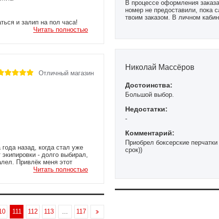
В процессе оформления заказа 
номер не предоставили, пока с
твоим заказом. В личном кабин
ься и залип на пол часа!
предоставляется.
))) все рассказали, разжевали,
Читать полностью
рать одну, без вопросов
ный, товар тоже, все
вар с чеком кассовым. Все как
асибо и так держать! Всем
Николай Массёров
Отличный магазин
Достоинства:
Большой выбор.
Недостатки:
-
Комментарий:
Приобрел боксерские перчатки 
года назад, когда стал уже
срок))
 экипировки - долго выбирал,
алел. Привлёк меня этот
 тайского бокса экипировкой.
Читать полностью
венные, служат долго и
елал здесь покупки много раз
ыло. Мне просто поменяли на
 не переживать, что вам не
10
111
112
113
...
117