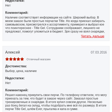
Недостатки:
Нет
Комментарий:
Наличие соответствует информации на сайте. Широкий выбор. В
моем заказе были простые перчатки Title. Но когда приехал забирать
самовывозом, присмотрелся к ассортименту, примерил и выбрал кое
что поинтереснее - Title Gel. Сотрудники соображают, лишнего не
предложат, помогут уложиться в бюджет. Зря сразу не взял снарядки,
поеду еще раз к ним.
Читать дальше
Алексей
07.03.2016
Отличный магазин
Достоинства:
Выбор, цена, наличие
Недостатки:
Нет
Комментарий:
Решил наконец прикупить свои перчи. По телефону ответили, что могу
приехать за тем, что будет в заказе через сайт. Заказал простые
тренировочные и снарядки. В итоге купил совсем другое. Несколько
раз боец бегал на склад, чтобы подобрать мне всё по размеру. В итоге
перчи Title Gel, шлём Ever, прыгалка и капа в сумке.