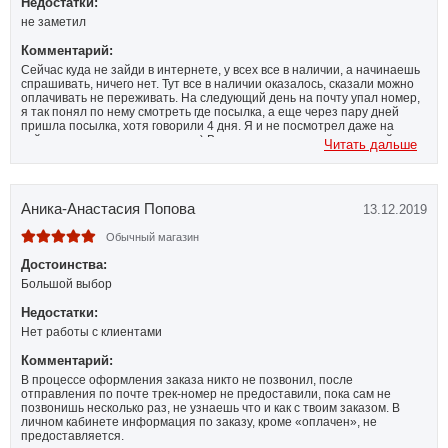
Недостатки:
не заметил
Комментарий:
Сейчас куда не зайди в интернете, у всех все в наличии, а начинаешь
спрашивать, ничего нет. Тут все в наличии оказалось, сказали можно
оплачивать не переживать. На следующий день на почту упал номер,
я так понял по нему смотреть где посылка, а еще через пару дней
пришла посылка, хотя говорили 4 дня. Я и не посмотрел даже на
сайте, куда этот номер писать :) Все упаковано, товар тот, целый и
Читать дальше
новый. покупкой доволен, сервисом тоже.
Аника-Анастасия Попова
13.12.2019
Обычный магазин
Достоинства:
Большой выбор
Недостатки:
Нет работы с клиентами
Комментарий:
В процессе оформления заказа никто не позвонил, после
отправления по почте трек-номер не предоставили, пока сам не
позвонишь несколько раз, не узнаешь что и как с твоим заказом. В
личном кабинете информация по заказу, кроме «оплачен», не
предоставляется.