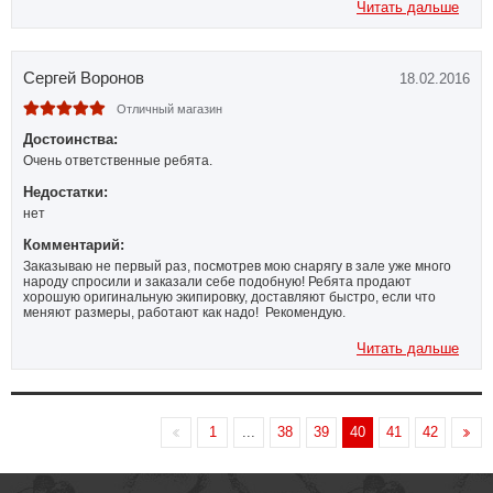
достаточно бюджетные варианты, я даже попросил чуть подороже
Читать дальше
подобрать! В общем выбрали мне и перчатки и защиту, доставили все
очень быстро, все посмотрела, все отличного качества. Показала
знакомому, другу, он сказал что товар превосходный и что мои хотели
практически все как я заказала!!! Приятно что продавцы относятся к
Сергей Воронов
18.02.2016
своему делу ответственно и знают свое дело! Спасибо большое
ребята и мы будем обязательно рекомендовать вас! С праздником
наступающим!
Отличный магазин
Достоинства:
Очень ответственные ребята.
Недостатки:
нет
Комментарий:
Заказываю не первый раз, посмотрев мою снарягу в зале уже много
народу спросили и заказали себе подобную! Ребята продают
хорошую оригинальную экипировку, доставляют быстро, если что
меняют размеры, работают как надо! Рекомендую.
Читать дальше
1
...
38
39
40
41
42