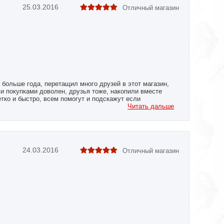
25.03.2016
Отличный магазин
 больше года, перетащил много друзей в этот магазин,
и покупками доволен, друзья тоже, накопили вместе
тко и быстро, всем помогут и подскажут если
ак они это называют "бюджет" и подберут лучшее на эти
Читать дальше
ожно самому забирать в офисе с шоурумом небольшим, у
пацанами. Ни одного нарекания не было. Рекомендую!
24.03.2016
Отличный магазин