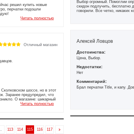
Выбор огромный. Помоглии опр
ейчас решил купить новые
скидон подлучить, бесплатно д
тро, перчатки подошли
говорили. Все четко, никаких 
ндую!
всем.
Читать полностью
Алексей Ловцов
Отличный магазин
Достоинства:
Цена, Выбор.
давцов.
Недостатки:
Нет
Комментарий:
Брал перчатки Title, и капу. Д
 Сколковском шоссе, но в этот
ок. Заранее предупредил, что
озникло. О магазине: шикарный
Очень хорошие продавцы,
Читать полностью
вого желания – лишь бы
а от станций метро, придется
овской, сначала на маршрутке,
нозначно рекомендую!
..
113
114
115
116
117