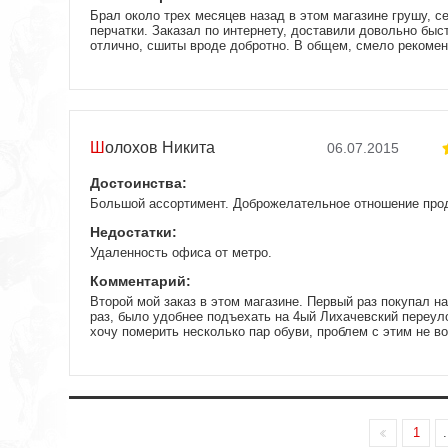
Брал около трех месяцев назад в этом магазине грушу, с
перчатки. Заказал по интернету, доставили довольно быс
отлично, сшиты вроде добротно. В общем, смело рекоме
Шолохов Никита
06.07.2015
Достоинства:
Большой ассортимент. Доброжелательное отношение про
Недостатки:
Удаленность офиса от метро.
Комментарий:
Второй мой заказ в этом магазине. Первый раз покупал на
раз, было удобнее подъехать на 4ый Лихачевский переул
хочу померить несколько пар обуви, проблем с этим не в
ассортимент, все можно потрогать, померить, сравнить. 
которые в теме, всегда дадут нужный совет, без назойли
впарить. Из недостатков можно назвать удаленность офис
добираться либо от Войковской либо от Петровско-Разум
а потом пешком 10-15 минут. Очень доволен, магазин од
1
.