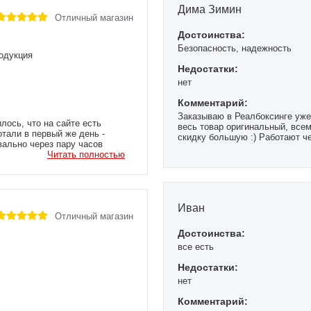
Дима Зимин
Отличный магазин
Достоинства:
Безопасность, надежность
родукция
Недостатки:
нет
Комментарий:
Заказываю в Реалбоксинге уже
лось, что на сайте есть
весь товар оригинальный, всем
тали в первый же день -
скидку большую :) Работают че
вально через пару часов
сомневаешься в чем, уточнят к
сибо за это, так что я всем
Читать полностью
деньги. Доставка быстрая и м
них там хорошо, мы ездили с 
Иван
Отличный магазин
Достоинства:
все есть
Недостатки:
нет
Комментарий: