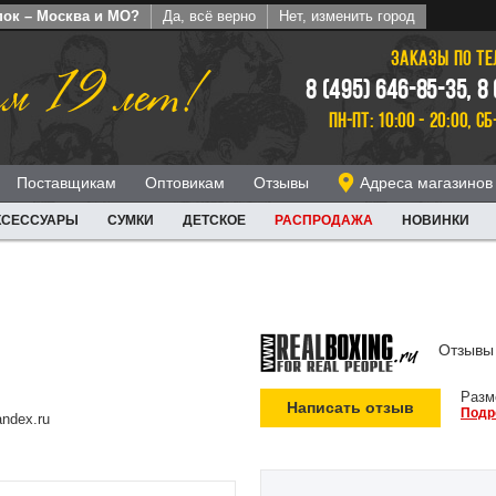
пок – Москва и МО?
Да, всё верно
Нет, изменить город
ЗАКАЗЫ ПО Т
м 19 лет!
8 (495) 646-85-35, 8
ПН-ПТ: 10:00 - 20:00, СБ
Поставщикам
Оптовикам
Отзывы
Адреса магазинов
КСЕССУАРЫ
СУМКИ
ДЕТСКОЕ
РАСПРОДАЖА
НОВИНКИ
Отзывы 
Разм
Написать отзыв
Подр
ndex.ru