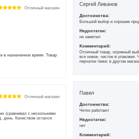
Сергей Ливанов
Отличный магазин
Достоинства:
Большой выбор и хорошие про
Недостатки:
не заметил
Комментарий:
Отличный товар, огромный выб
ли в назначенное время. Товар
все новое, чистое в упаковке. 
перчатки твинс в другом магаз
валялись... Тут все как надо, 
Павел
Отличный магазин
Достоинства:
Четко работают
их (сравнивал с несколькими
д. день. Качеством остался
Недостатки:
нет
Комментарий: