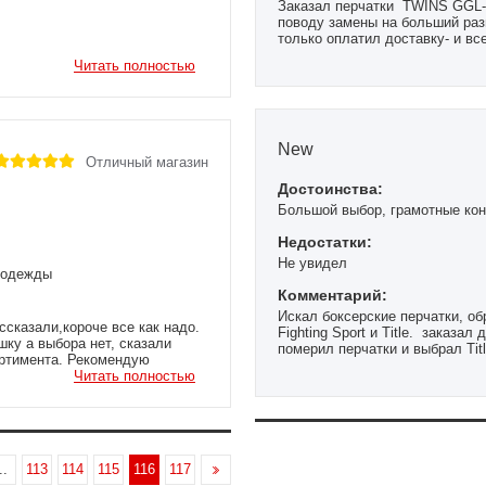
Заказал перчатки TWINS GGL-5
поводу замены на больший раз
только оплатил доставку- и вс
все ок.
Читать полностью
New
Отличный магазин
Достоинства:
Большой выбор, грамотные кон
Недостатки:
Не увидел
ы одежды
Комментарий:
Искал боксерские перчатки, об
ссказали,короче все как надо.
Fighting Sport и Title. заказа
шку а выбора нет, сказали
померил перчатки и выбрал Titl
ортимента. Рекомендую
Магазин хороший, шустрая дос
Читать полностью
..
113
114
115
116
117