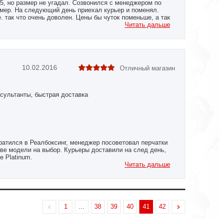
, но размер не угадал. Созвонился с менеджером по
мер. На следующий день приехал курьер и поменял.
е. так что очень доволен. Цены бы чуток поменьше, а так
Читать дальше
10.02.2016
Отличный магазин
сультанты, быстрая доставка
ратился в Реалбоксинг, менеджер посоветовал перчатки
л две модели на выбор. Курьеры доставили на след день,
e Platinum.
тавка, при регистрации дают 3% скидки.
Читать дальше
1
...
38
39
40
41
42