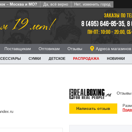
пок – Москва и МО?
Да, всё верно
Нет, изменить город
ЗАКАЗЫ ПО Т
м 19 лет!
8 (495) 646-85-35, 8
ПН-ПТ: 10:00 - 20:00, СБ
Поставщикам
Оптовикам
Отзывы
Адреса магазинов
КСЕССУАРЫ
СУМКИ
ДЕТСКОЕ
РАСПРОДАЖА
НОВИНКИ
Отзывы 
Разм
Написать отзыв
Подр
ndex.ru