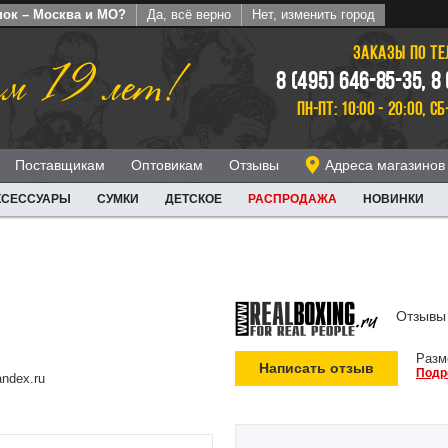
пок – Москва и МО?
Да, всё верно
Нет, изменить город
ЗАКАЗЫ ПО Т
м 19 лет!
8 (495) 646-85-35, 8
ПН-ПТ: 10:00 - 20:00, СБ
Поставщикам
Оптовикам
Отзывы
Адреса магазинов
КСЕССУАРЫ
СУМКИ
ДЕТСКОЕ
РАСПРОДАЖА
НОВИНКИ
Отзывы 
Разм
Написать отзыв
Подр
ndex.ru