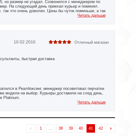
, но размер не угадал. Созвонился с менеджером по
мер. На следующий день приехал курьер и поменял.
е. так что очень доволен. Цены бы чуток поменьше, а так
Читать дальше
10.02.2016
Отличный магазин
сультанты, быстрая доставка
ратился в Реалбоксинг, менеджер посоветовал перчатки
л две модели на выбор. Курьеры доставили на след день,
e Platinum.
тавка, при регистрации дают 3% скидки.
Читать дальше
1
...
38
39
40
41
42