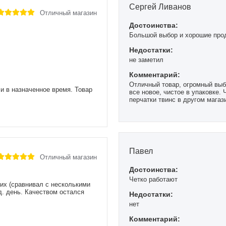
Сергей Ливанов
Отличный магазин
Достоинства:
Большой выбор и хорошие про
Недостатки:
не заметил
Комментарий:
Отличный товар, огромный выб
ли в назначенное время. Товар
все новое, чистое в упаковке. 
перчатки твинс в другом магаз
валялись... Тут все как надо, 
Павел
Отличный магазин
Достоинства:
Четко работают
их (сравнивал с несколькими
д. день. Качеством остался
Недостатки:
нет
Комментарий: