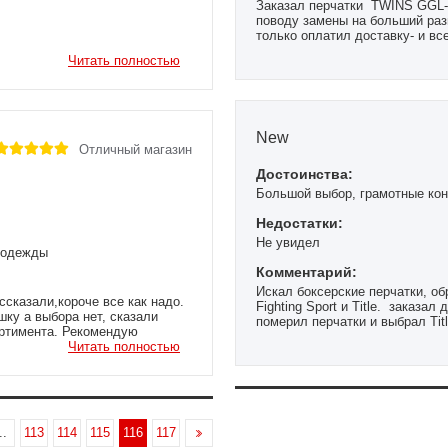
Заказал перчатки TWINS GGL-5
поводу замены на больший раз
только оплатил доставку- и вс
все ок.
Читать полностью
New
Отличный магазин
Достоинства:
Большой выбор, грамотные кон
Недостатки:
Не увидел
ы одежды
Комментарий:
Искал боксерские перчатки, об
ссказали,короче все как надо.
Fighting Sport и Title. заказа
шку а выбора нет, сказали
померил перчатки и выбрал Titl
ортимента. Рекомендую
Магазин хороший, шустрая дос
Читать полностью
..
113
114
115
116
117