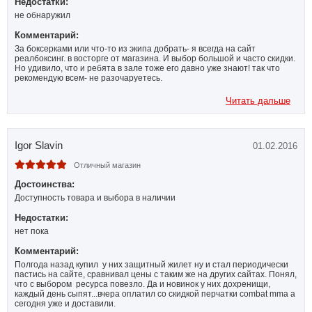
Недостатки:
не обнаружил
Комментарий:
За боксерками или что-то из экипа добрать- я всегда на сайт
реалбоксинг. в восторге от магазина. И выбор большой и часто скидки.
Но удивило, что и ребята в зале тоже его давно уже знают! так что
рекомендую всем- не разочаруетесь.
Читать дальше
Igor Slavin
01.02.2016
Отличный магазин
Достоинства:
Доступность товара и выбора в наличии
Недостатки:
нет пока
Комментарий:
Полгода назад купил у них защитный жилет ну и стал периодически
пастись на сайте, сравнивал цены с таким же на других сайтах. Понял,
что с выбором ресурса повезло. Да и новинок у них дохренищи,
каждый день сыпят...вчера оплатил со скидкой перчатки combat mma а
сегодня уже и доставили.