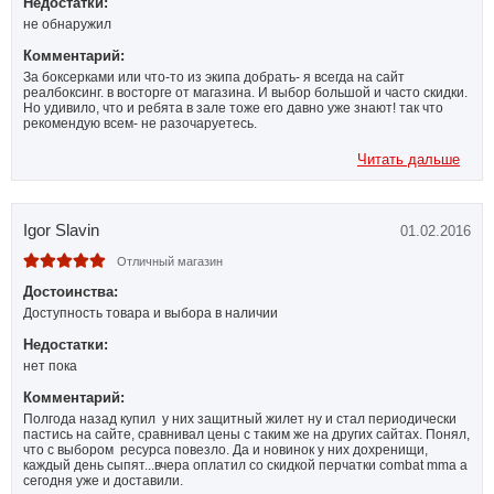
Недостатки:
не обнаружил
Комментарий:
За боксерками или что-то из экипа добрать- я всегда на сайт
реалбоксинг. в восторге от магазина. И выбор большой и часто скидки.
Но удивило, что и ребята в зале тоже его давно уже знают! так что
рекомендую всем- не разочаруетесь.
Читать дальше
Igor Slavin
01.02.2016
Отличный магазин
Достоинства:
Доступность товара и выбора в наличии
Недостатки:
нет пока
Комментарий:
Полгода назад купил у них защитный жилет ну и стал периодически
пастись на сайте, сравнивал цены с таким же на других сайтах. Понял,
что с выбором ресурса повезло. Да и новинок у них дохренищи,
каждый день сыпят...вчера оплатил со скидкой перчатки combat mma а
сегодня уже и доставили.