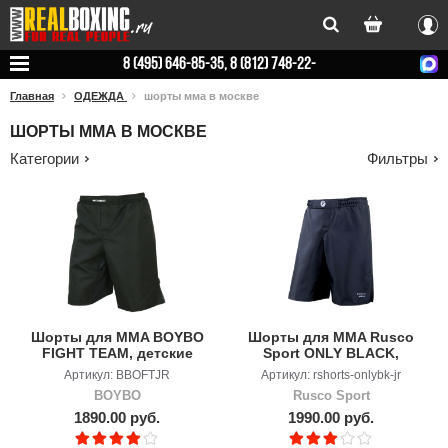
Вхо
8 (495) 646-85-35, 8 (812) 748-22-
78
Главная
ОДЕЖДА
шорты мма в москве
ШОРТЫ ММА В МОСКВЕ
Категории
Фильтры
Шорты для MMA BOYBO
Шорты для MMA Rusco
FIGHT TEAM, детские
Sport ONLY BLACK,
детские
Артикул: BBOFTJR
Артикул: rshorts-onlybk-jr
BOYBO
Rusco Sport
1890.00 руб.
1990.00 руб.