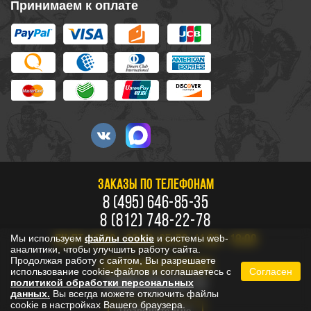
Принимаем к оплате
ЗАКАЗЫ ПО ТЕЛЕФОНАМ
8 (495) 646-85-35
8 (812) 748-22-78
Мы используем
файлы cookie
и системы web-
ПН-ПТ: 10:00 - 20:00, СБ-ВС: 11:00 - 18:00
аналитики, чтобы улучшить работу сайта.
Продолжая работу с сайтом, Вы разрешаете
БЕСПЛАТНО ПО РОССИИ
использование cookie-файлов и соглашаетесь с
Согласен
8 800 333-53-73
политикой обработки персональных
данных.
Вы всегда можете отключить файлы
cookie в настройках Вашего браузера.
Позвоните мне