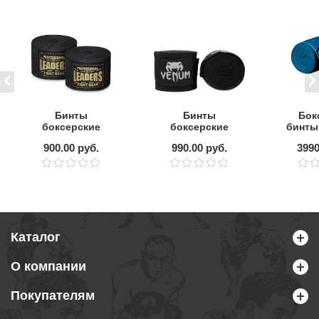
Бинты
Бинты
Бок
боксерские
боксерские
бинты
LEADERS Semi
Venum Kontact
4.5 
900.00 руб.
990.00 руб.
3990
elastic 50/50 5.5m
4m Black
Каталог
О компании
Покупателям