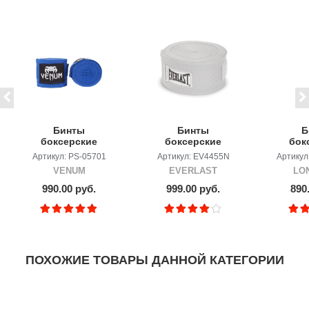
Бинты
Бинты
Б
боксерские
боксерские
бок
Venum Kontact
EVERLAST
LONS
Артикул: PS-05701
Артикул: EV4455N
Артикул
4m Blue
юношеские , 3m
Ha
VENUM
EVERLAST
LO
990.00 руб.
999.00 руб.
890
ПОХОЖИЕ ТОВАРЫ ДАННОЙ КАТЕГОРИИ