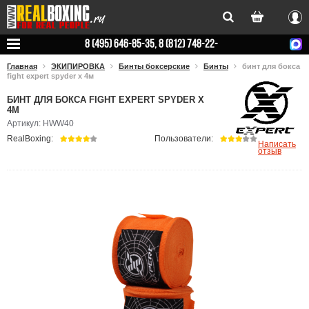
Вхо
8 (495) 646-85-35, 8 (812) 748-22-
78
Главная
ЭКИПИРОВКА
Бинты боксерские
Бинты
бинт для бокса
fight expert spyder x 4м
БИНТ ДЛЯ БОКСА FIGHT EXPERT SPYDER X
4М
Артикул: HWW40
RealBoxing:
Пользователи:
Написать
отзыв