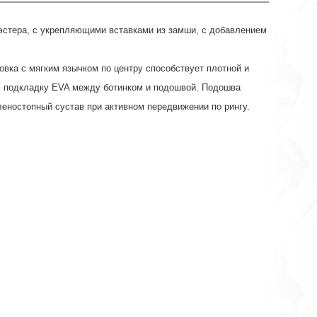
иэстера, с укрепляющими вставками из замши, с добавлением
овка с мягким язычком по центру способствует плотной и
ую подкладку EVA между ботинком и подошвой. Подошва
леностопный сустав при активном передвижении по рингу.