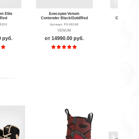
m Elite
Боксерки Venum
Боксерки
/Red
Contender Black/Gold/Red
Contender Bl
06203
Артикул: PS-06199
Артикул: P
VENUM
VEN
0 руб.
от 14990.00 руб.
16490.0