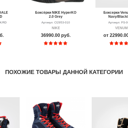
DALE
Боксёрки NIKE HyperKO
Боксерки Venu
RD
2.0 Grey
Navy/Black
BK/RD
Артикул: CI2953-010
Артикул: PS-
NIKE
VENUM
б.
36990.00 руб.
от 22990.0
ПОХОЖИЕ ТОВАРЫ ДАННОЙ КАТЕГОРИИ