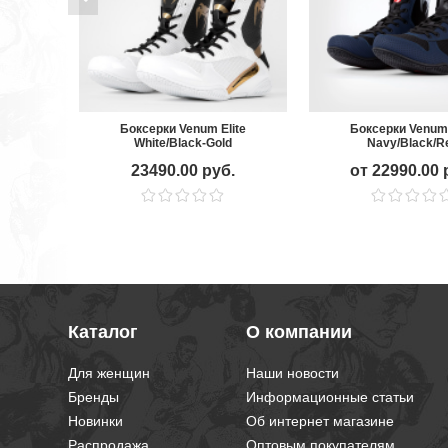
Боксерки Venum Elite
Боксерки Venum 
White/Black-Gold
Navy/Black/R
23490.00 руб.
от 22990.00 
Каталог
О компании
Для женщин
Наши новости
Бренды
Информационные статьи
Новинки
Об интернет магазине
Распродажа
Оптовым покупателям