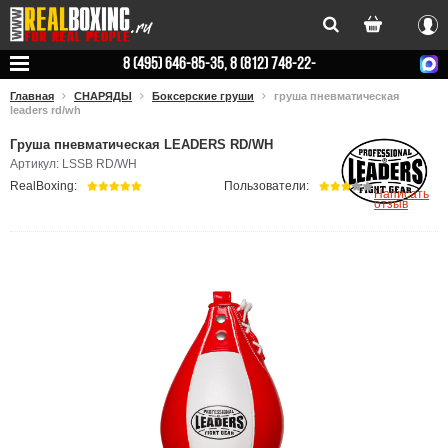
Вхо
8 (495) 646-85-35, 8 (812) 748-22-
78
Главная
СНАРЯДЫ
Боксерские груши
груша пневматическая
leaders rd/wh
Груша пневматическая LEADERS RD/WH
Артикул: LSSB RD/WH
RealBoxing:
Пользователи:
Написать
отзыв