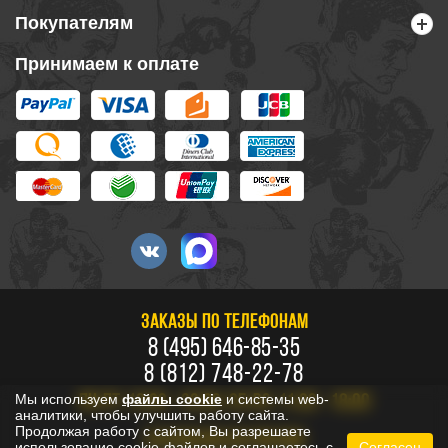
Покупателям
Принимаем к оплате
ЗАКАЗЫ ПО ТЕЛЕФОНАМ
8 (495) 646-85-35
8 (812) 748-22-78
Мы используем
файлы cookie
и системы web-
ПН-ПТ: 10:00 - 20:00, СБ-ВС: 11:00 - 18:00
аналитики, чтобы улучшить работу сайта.
Продолжая работу с сайтом, Вы разрешаете
БЕСПЛАТНО ПО РОССИИ
использование cookie-файлов и соглашаетесь с
Согласен