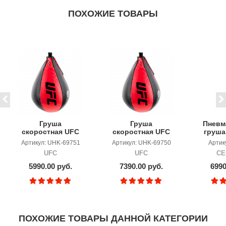
ПОХОЖИЕ ТОВАРЫ
Груша
Груша
Пневм
скоростная UFC
скоростная UFC
груша
кожа 9″х6″ (20
кожа 10″х7″ (25
Артикул: UHK-69751
Артикул: UHK-69750
Артик
см)
см)
UFC
UFC
CE
5990.00 руб.
7390.00 руб.
6990
ПОХОЖИЕ ТОВАРЫ ДАННОЙ КАТЕГОРИИ