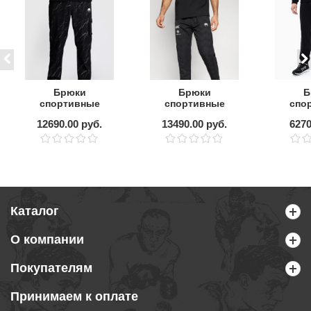
Брюки
Брюки
Б
спортивные
спортивные
спо
Venum Trooper
Venum UFC
MANT
12690.00 руб.
13490.00 руб.
6270
Black/Stone Sand
Zenith Fight
Clas
Night Black/White
Каталог
О компании
Покупателям
Принимаем к оплате