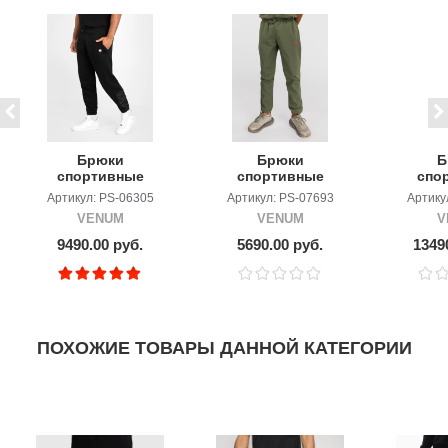
Брюки
Брюки
Б
спортивные
спортивные
спо
Venum Silent
детские Venum
Ven
Артикул: PS-06305
Артикул: PS-07693
Артику
Power Black
Vectra Army
Zeni
VENUM
VENUM
V
Green/Orange
Night 
9490.00 руб.
5690.00 руб.
1349
ПОХОЖИЕ ТОВАРЫ ДАННОЙ КАТЕГОРИИ