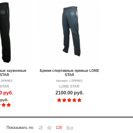
ные зауженные
Брюки спортивные прямые LONE
 STAR
STAR
 LSPAN02
Артикул: LSPAN01
 STAR
LONE STAR
0 руб.
2100.00 руб.
руб.
Показывать по:
28
40
120
Все