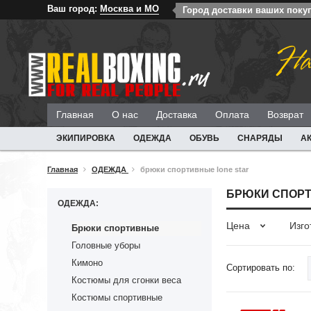
Ваш город:
Москва и МО
Город доставки ваших поку
На
Главная
О нас
Доставка
Оплата
Возврат
ЭКИПИРОВКА
ОДЕЖДА
ОБУВЬ
СНАРЯДЫ
А
Главная
ОДЕЖДА
брюки спортивные lone star
БРЮКИ СПОРТ
ОДЕЖДА:
Цена
Изго
Брюки спортивные
Головные уборы
Кимоно
Сортировать по:
Костюмы для сгонки веса
Костюмы спортивные