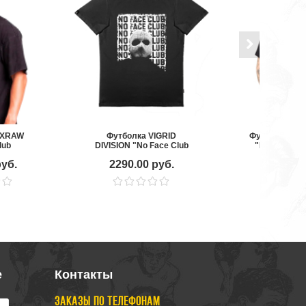
OXRAW
Футболка VIGRID
Футболка Mot
lub
DIVISION "No Face Club
"Прекрасное
Mask", черная
черн
руб.
2290.00 руб.
1690.00
е
Контакты
ЗАКАЗЫ ПО ТЕЛЕФОНАМ