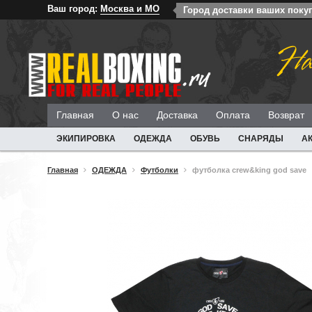
Ваш город:
Москва и МО
Город доставки ваших поку
На
Главная
О нас
Доставка
Оплата
Возврат
ЭКИПИРОВКА
ОДЕЖДА
ОБУВЬ
СНАРЯДЫ
А
Главная
ОДЕЖДА
Футболки
футболка crew&king god save