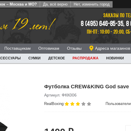
пок – Москва и МО?
Да, всё верно
Нет, изменить город
ЗАКАЗЫ ПО Т
м 19 лет!
8 (495) 646-85-35, 8
ПН-ПТ: 10:00 - 20:00, СБ
Поставщикам
Оптовикам
Отзывы
Адреса магазинов
КСЕССУАРЫ
СУМКИ
ДЕТСКОЕ
РАСПРОДАЖА
НОВИНКИ
Футболка CREW&KING God save
Артикул: ФКК006
RealBoxing:
Пользователи