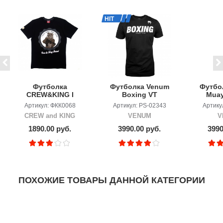
HIT
Футболка
Футболка Venum
Футбо
CREW&KING I
Boxing VT
Muay
Never Worry 2
Black/White
Bla
Артикул: ФКК0068
Артикул: PS-02343
Артику
CREW and KING
VENUM
V
1890.00 руб.
3990.00 руб.
3990
ПОХОЖИЕ ТОВАРЫ ДАННОЙ КАТЕГОРИИ