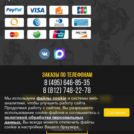
ЗАКАЗЫ ПО ТЕЛЕФОНАМ
8 (495) 646-85-35
8 (812) 748-22-78
Мы используем
файлы cookie
и системы web-
ПН-ПТ: 10:00 - 20:00, СБ-ВС: 11:00 - 18:00
аналитики, чтобы улучшить работу сайта.
Продолжая работу с сайтом, Вы разрешаете
БЕСПЛАТНО ПО РОССИИ
использование cookie-файлов и соглашаетесь с
Согласен
8 800 333-53-73
политикой обработки персональных
данных.
Вы всегда можете отключить файлы
cookie в настройках Вашего браузера.
Позвоните мне