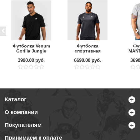
Футболка Venum
Футболка
Фу
Gorilla Jungle
спортивная
MAN
Black/White
Roger Gracie
ME
3990.00 руб.
6690.00 руб.
3690
Academy by
Venum Black
Каталог
О компании
Покупателям
Принимаем к оплате