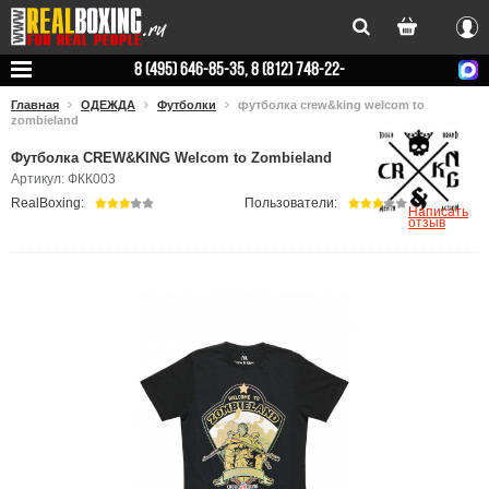
Вхо
8 (495) 646-85-35, 8 (812) 748-22-
78
Главная
ОДЕЖДА
Футболки
футболка crew&king welcom to
zombieland
Футболка CREW&KING Welcom to Zombieland
Артикул: ФКК003
RealBoxing:
Пользователи:
Написать
отзыв