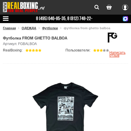
Вхо
8 (495) 646-85-35, 8 (812) 748-22-
78
Главная
ОДЕЖДА
Футболки
футболка from ghetto balboa
Футболка FROM GHETTO BALBOA
Артикул: FGBALBOA
RealBoxing:
Пользователи:
Написать
отзыв