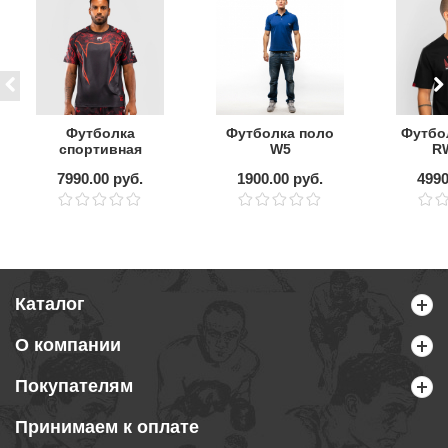
Футболка
Футболка поло
Футбо
спортивная
W5
RW
Venum 20th
Bl
7990.00 руб.
1900.00 руб.
4990
Anniversary
Black/Red
Каталог
О компании
Покупателям
Принимаем к оплате